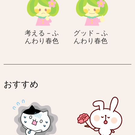
ム
シ
–
ふ
考える – ふ
グッド – ふ
ん
考
グ
んわり春色
んわり春色
わ
え
ッ
り
る
ド
春
–
–
色
ふ
ふ
ん
ん
おすすめ
わ
わ
り
り
春
春
色
色