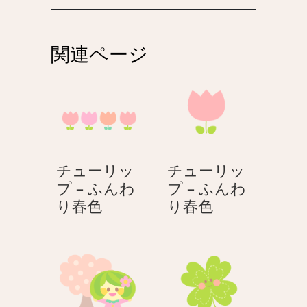
ビ
ゲ
関連ページ
ー
シ
ョ
ン
チューリッ
チューリッ
プ – ふんわ
プ – ふんわ
チ
チ
り春色
り春色
ュ
ュ
ー
ー
リ
リ
ッ
ッ
プ
プ