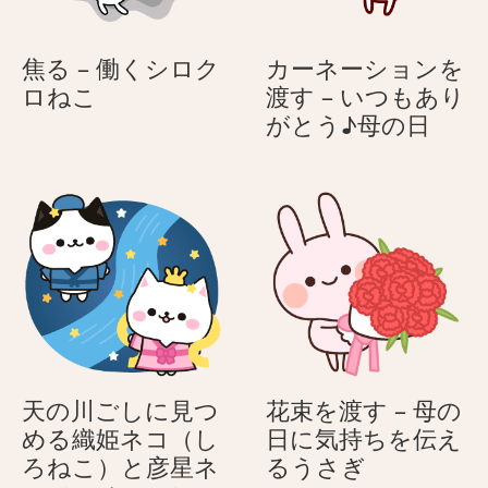
焦る – 働くシロク
カーネーションを
焦
ロねこ
渡す – いつもあり
る
カ
がとう♪母の日
–
ー
働
ネ
く
ー
シ
シ
ロ
ョ
ク
ン
ロ
を
ね
渡
こ
す
–
天の川ごしに見つ
花束を渡す – 母の
い
める織姫ネコ（し
日に気持ちを伝え
つ
花
ろねこ）と彦星ネ
るうさぎ