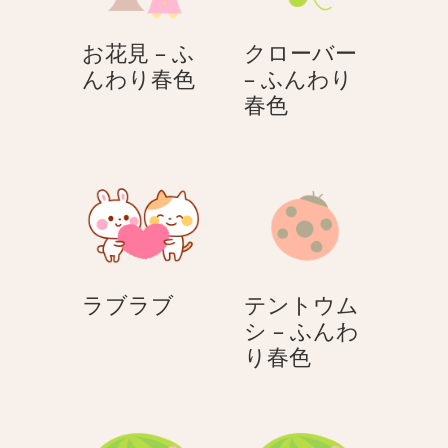
–
–
ふ
ふ
お花見 – ふ
クローバー
ん
ん
お
んわり春色
– ふんわり
わ
わ
花
ク
春色
り
り
見
ロ
春
春
–
ー
色
色
ふ
バ
ん
ー
わ
–
り
ふ
春
ん
ラ
ラブラブ
テントウム
色
わ
ブ
シ – ふんわ
り
ラ
テ
り春色
春
ブ
ン
色
ト
ウ