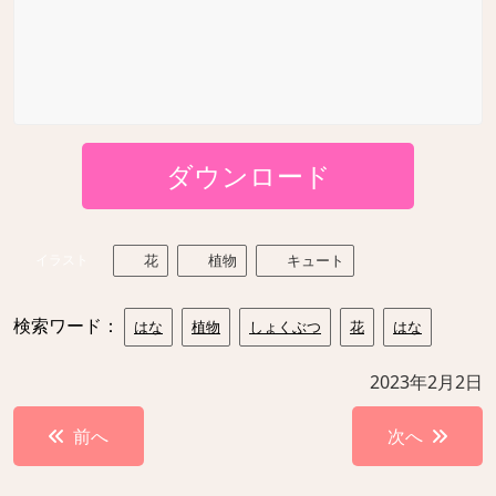
ダウンロード
イラスト
花
植物
キュート
検索ワード：
はな
植物
しょくぶつ
花
はな
2023年2月2日
投
前へ
次へ
稿
ナ