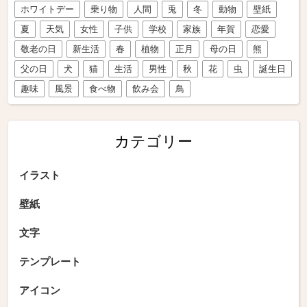
ホワイトデー
乗り物
人間
兎
冬
動物
壁紙
夏
天気
女性
子供
学校
家族
年賀
恋愛
敬老の日
新生活
春
植物
正月
母の日
熊
父の日
犬
猫
生活
男性
秋
花
虫
誕生日
趣味
風景
食べ物
飲み会
鳥
カテゴリー
イラスト
壁紙
文字
テンプレート
アイコン