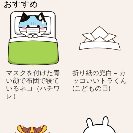
おすすめ
–
り
ふ
春
ん
色
わ
り
春
色
マスクを付けた青
折り紙の兜白 – カ
い顔で布団で寝て
ッコいいトラくん
折
いるネコ（ハチワ
(こどもの日)
マ
り
レ）
ス
紙
ク
の
を
兜
付
白