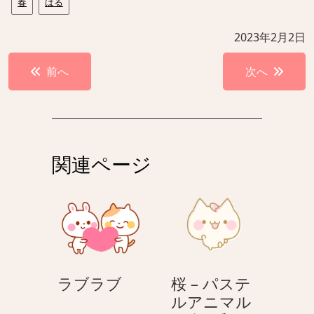
春
はる
2023年2月2日
投
前へ
次へ
稿
ナ
ビ
ゲ
関連ページ
ー
シ
ョ
ン
ラ
ラブラブ
桜 – パステ
ブ
ルアニマル