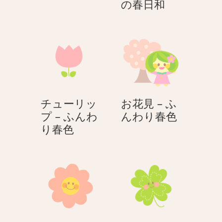
ラ
桜
の春日和
ブ
–
パ
ス
テ
ル
ア
ニ
チューリッ
お花見 – ふ
マ
お
プ – ふんわ
んわり春色
ル
チ
花
り春色
の
ュ
見
春
ー
–
日
リ
ふ
和
ッ
ん
プ
わ
–
り
ふ
春