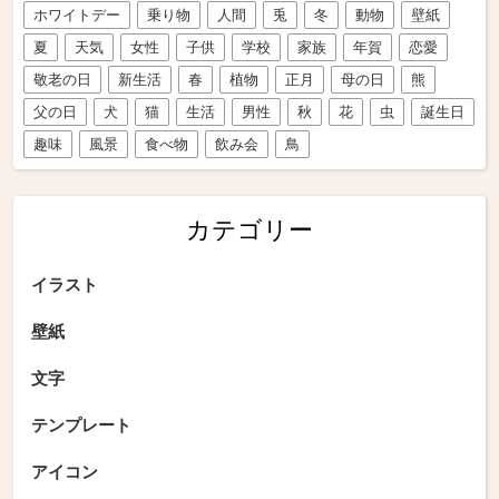
ホワイトデー
乗り物
人間
兎
冬
動物
壁紙
夏
天気
女性
子供
学校
家族
年賀
恋愛
敬老の日
新生活
春
植物
正月
母の日
熊
父の日
犬
猫
生活
男性
秋
花
虫
誕生日
趣味
風景
食べ物
飲み会
鳥
カテゴリー
イラスト
壁紙
文字
テンプレート
アイコン