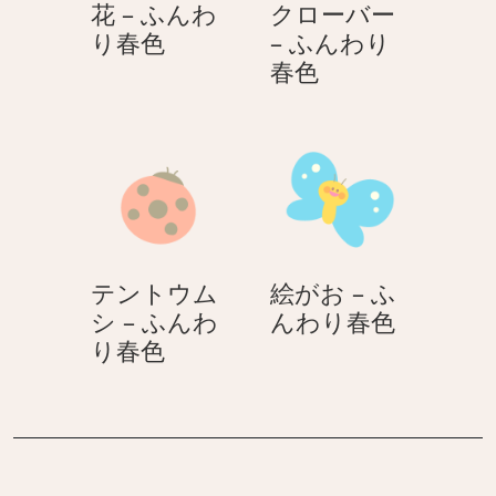
花 – ふんわ
クローバー
ん
色
花
り春色
– ふんわり
わ
–
ク
春色
り
ふ
ロ
春
ん
ー
色
わ
バ
り
ー
春
–
色
ふ
ん
テントウム
絵がお – ふ
わ
絵
シ – ふんわ
んわり春色
り
テ
が
り春色
春
ン
お
色
ト
–
ウ
ふ
ム
ん
シ
わ