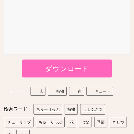
ダウンロード
イラスト
花
植物
春
キュート
検索ワード：
ちゅーりっぷ
植物
しょくぶつ
チューリップ
ちゅーりっぷ
花
はな
季節
きせつ