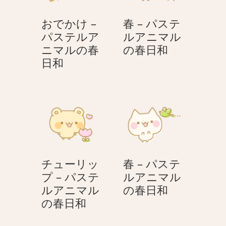
おでかけ –
春 – パステ
パステルア
ルアニマル
春
ニマルの春
の春日和
お
–
日和
で
パ
か
ス
け
テ
–
ル
パ
ア
ス
ニ
テ
マ
チューリッ
春 – パステ
ル
ル
プ – パステ
ルアニマル
ア
の
春
ルアニマル
の春日和
ニ
春
チ
–
の春日和
マ
日
ュ
パ
ル
和