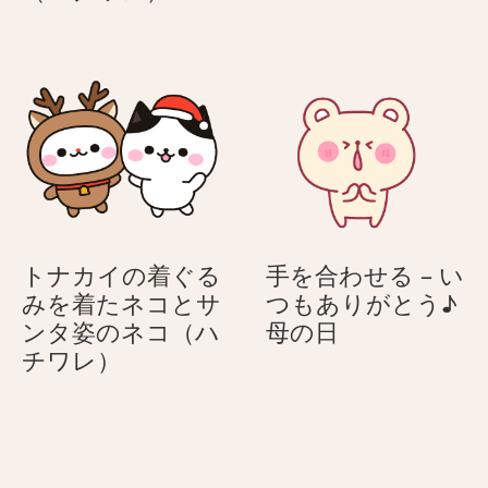
を
上
げ
る
ネ
コ
（ハ
チ
ワ
レ）
トナカイの着ぐる
手を合わせる – い
みを着たネコとサ
つもありがとう♪
手
ンタ姿のネコ（ハ
母の日
ト
を
チワレ）
ナ
合
カ
わ
イ
せ
の
る