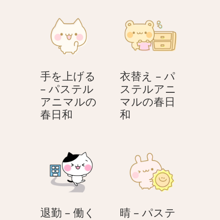
ー
ス
の
リ
テ
春
ッ
ル
日
プ
ア
和
–
ニ
パ
マ
手を上げる
衣替え – パ
ス
ル
– パステル
ステルアニ
テ
の
アニマルの
マルの春日
ル
春
手
衣
春日和
和
ア
日
を
替
ニ
和
上
え
マ
げ
–
ル
る
パ
の
–
ス
春
パ
テ
日
ス
ル
和
退勤 – 働く
晴 – パステ
テ
ア