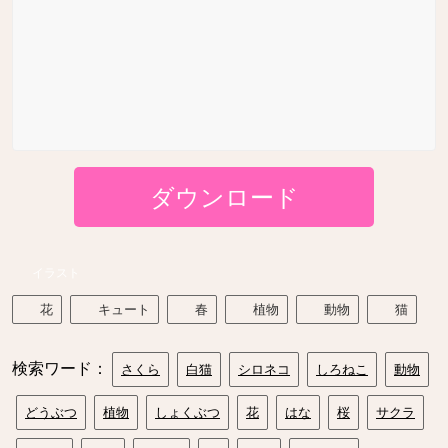
ダウンロード
イラスト
花
キュート
春
植物
動物
猫
検索ワード：
さくら
白猫
シロネコ
しろねこ
動物
どうぶつ
植物
しょくぶつ
花
はな
桜
サクラ