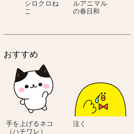
シロクロね
ルアニマル
ル
ニ
退
晴
こ
の春日和
ア
マ
勤
–
ニ
ル
–
パ
マ
の
働
ス
ル
春
く
テ
の
日
シ
ル
春
和
おすすめ
ロ
ア
日
ク
ニ
和
ロ
マ
ね
ル
こ
の
春
日
和
泣
手を上げるネコ
泣く
手
く
（ハチワレ）