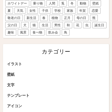
ホワイトデー
乗り物
人間
兎
冬
動物
壁紙
夏
天気
女性
子供
学校
家族
年賀
恋愛
敬老の日
新生活
春
植物
正月
母の日
熊
父の日
犬
猫
生活
男性
秋
花
虫
誕生日
趣味
風景
食べ物
飲み会
鳥
カテゴリー
イラスト
壁紙
文字
テンプレート
アイコン