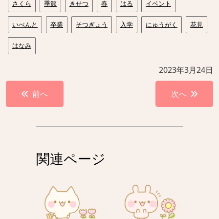
さくら
季節
きせつ
春
はる
イベント
いべんと
卒業
そつぎょう
入学
にゅうがく
花見
はなみ
2023年3月24日
投
前へ
次へ
稿
ナ
ビ
ゲ
関連ページ
ー
シ
ョ
ン