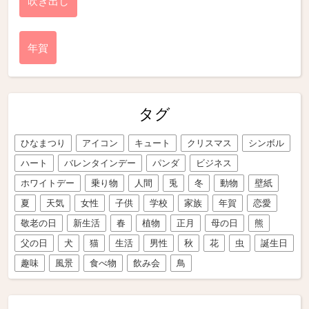
吹き出し
年賀
タグ
ひなまつり
アイコン
キュート
クリスマス
シンボル
ハート
バレンタインデー
パンダ
ビジネス
ホワイトデー
乗り物
人間
兎
冬
動物
壁紙
夏
天気
女性
子供
学校
家族
年賀
恋愛
敬老の日
新生活
春
植物
正月
母の日
熊
父の日
犬
猫
生活
男性
秋
花
虫
誕生日
趣味
風景
食べ物
飲み会
鳥