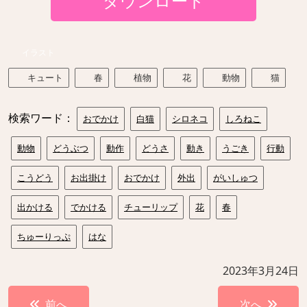
ダウンロード
イラスト
キュート
春
植物
花
動物
猫
検索ワード：
おでかけ
白猫
シロネコ
しろねこ
動物
どうぶつ
動作
どうさ
動き
うごき
行動
こうどう
お出掛け
おでかけ
外出
がいしゅつ
出かける
でかける
チューリップ
花
春
ちゅーりっぷ
はな
2023年3月24日
投
前へ
次へ