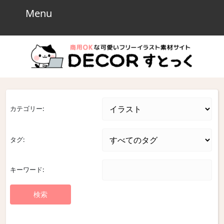
Skip
Menu
Menu
to
content
Skip
to
content
カテゴリー:
タグ:
キーワード: