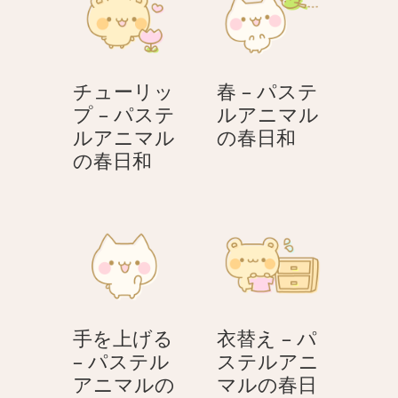
テ
テ
ル
ル
ア
ア
ニ
ニ
チューリッ
春 – パステ
マ
マ
プ – パステ
ルアニマル
ル
ル
春
ルアニマル
の春日和
の
の
チ
–
の春日和
春
春
ュ
パ
日
日
ー
ス
和
和
リ
テ
ッ
ル
プ
ア
–
ニ
パ
マ
手を上げる
衣替え – パ
ス
ル
– パステル
ステルアニ
テ
の
アニマルの
マルの春日
ル
春