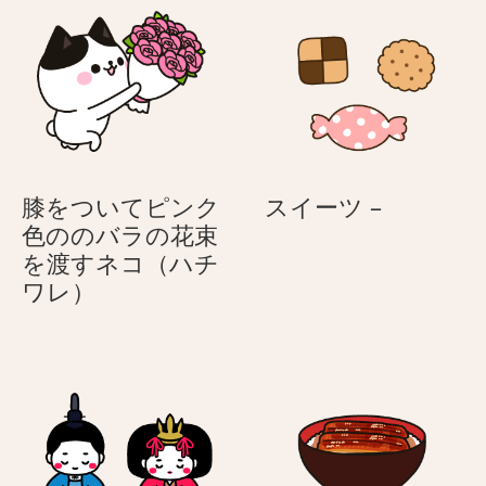
和
ロ
マ
ね
ル
こ
の
春
日
和
ス
膝をついてピンク
スイーツ –
イ
色ののバラの花束
ー
を渡すネコ（ハチ
膝
ツ
ワレ）
を
–
つ
い
て
ピ
ン