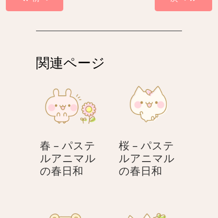
稿
ナ
ビ
ゲ
関連ページ
ー
シ
ョ
ン
春 – パステ
桜 – パステ
ルアニマル
ルアニマル
春
桜
の春日和
の春日和
–
–
パ
パ
ス
ス