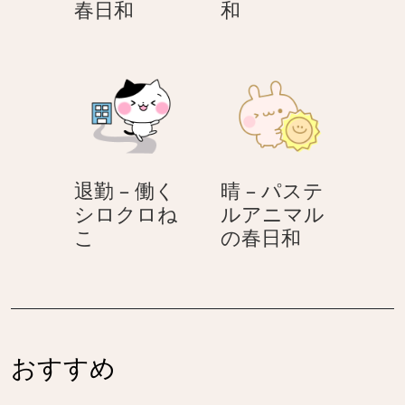
手
衣
春日和
和
ア
日
を
替
ニ
和
上
え
マ
げ
–
ル
る
パ
の
–
ス
春
パ
テ
日
ス
ル
和
退勤 – 働く
晴 – パステ
テ
ア
シロクロね
ルアニマル
ル
ニ
退
晴
こ
の春日和
ア
マ
勤
–
ニ
ル
–
パ
マ
の
働
ス
ル
春
く
テ
の
日
シ
ル
春
和
おすすめ
ロ
ア
日
ク
ニ