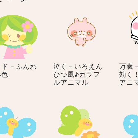
ド – ふんわ
泣く – いろえん
万歳 
グ
春色
ぴつ風♪カラフ
効く
ッ
泣
ルアニマル
アニ
ド
く
–
–
ふ
い
ん
ろ
わ
え
り
ん
春
ぴ