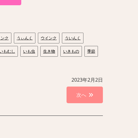
ィンク
うぃんく
ウインク
ういんく
いもむし
いも虫
生き物
いきもの
季節
2023年2月2日
次へ