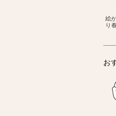
絵が
り
お