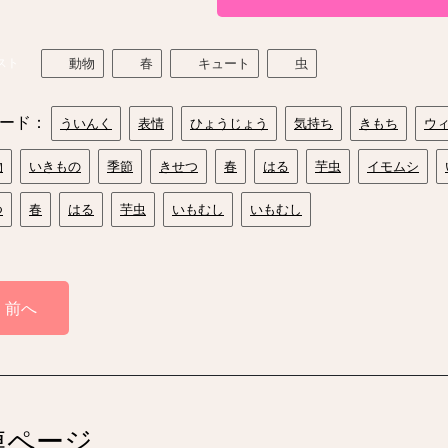
スト
動物
春
キュート
虫
ード：
ういんく
表情
ひょうじょう
気持ち
きもち
ウ
物
いきもの
季節
きせつ
春
はる
芋虫
イモムシ
つ
春
はる
芋虫
いもむし
いもむし
前へ
連ページ