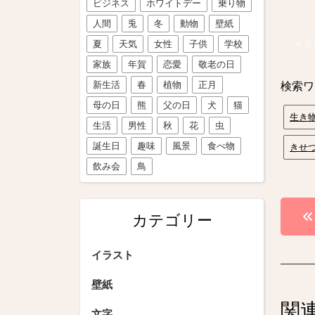
ビジネス
ホワイトデー
乗り物
人間
兎
冬
動物
壁紙
夏
天気
女性
子供
学校
イラ
家族
年賀
恋愛
敬老の日
新生活
春
植物
正月
検索ワ
母の日
熊
父の日
犬
猫
生き
生活
男性
秋
花
虫
誕生日
趣味
風景
食べ物
きせ
飲み会
鳥
投
カテゴリー
稿
イラスト
ナ
ビ
壁紙
関
文字