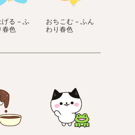
く！
わ
ポ
り
げる – ふ
おちこむ – ふん
ジ
春
手
お
り春色
わり春色
ネ
色
を
ち
ガ
上
こ
ア
げ
む
ニ
る
–
マ
–
ふ
ル
ふ
ん
ん
わ
わ
り
り
春
春
色
色