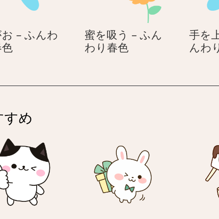
色
つ
風
お – ふんわ
蜜を吸う – ふん
手を上
♪
絵
蜜
春色
わり春色
んわ
カ
が
を
ラ
お
吸
フ
–
う
ル
ふ
–
ア
ん
ふ
ニ
すすめ
わ
ん
マ
り
わ
ル
春
り
色
春
色