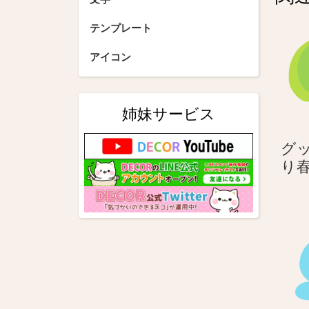
ゲ
ー
テンプレート
シ
アイコン
ョ
ン
姉妹サービス
グッ
り