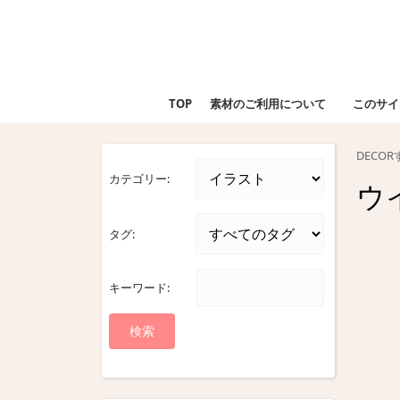
Skip
to
content
Skip
to
TOP
素材のご利用について
このサイ
content
DECO
カテゴリー:
ウ
タグ:
キーワード: