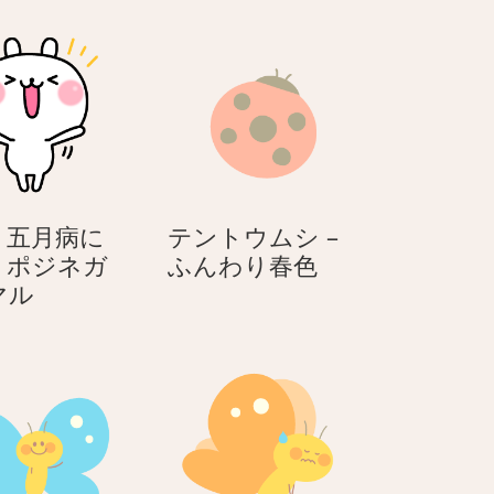
– 五月病に
テントウムシ –
テ
！ポジネガ
ふんわり春色
万
ン
マル
歳
ト
–
ウ
五
ム
月
シ
病
–
に
ふ
効
ん