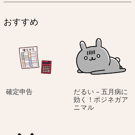
ク
ん
–
わ
ふ
り
おすすめ
ん
春
わ
色
り
春
色
確
確定申告
だるい – 五月病に
定
効く！ポジネガア
申
だ
ニマル
告
る
い
–