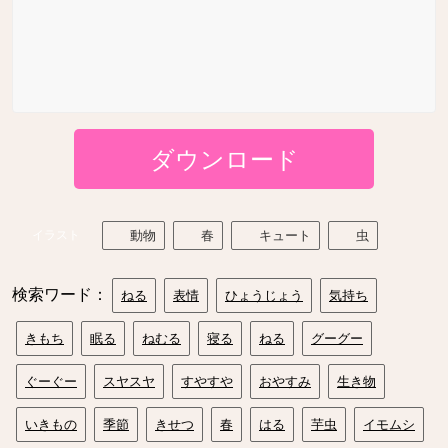
ダウンロード
イラスト
動物
春
キュート
虫
検索ワード：
ねる
表情
ひょうじょう
気持ち
きもち
眠る
ねむる
寝る
ねる
グーグー
ぐーぐー
スヤスヤ
すやすや
おやすみ
生き物
いきもの
季節
きせつ
春
はる
芋虫
イモムシ