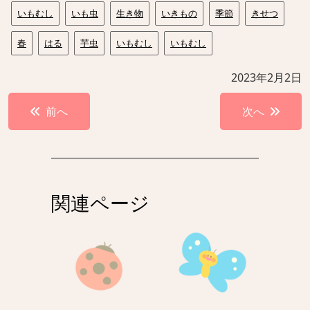
いもむし
いも虫
生き物
いきもの
季節
きせつ
春
はる
芋虫
いもむし
いもむし
2023年2月2日
投
前へ
次へ
稿
ナ
ビ
ゲ
関連ページ
ー
シ
ョ
ン