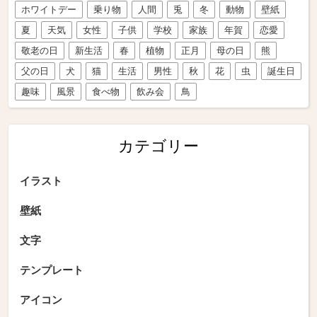
ホワイトデー
乗り物
人間
兎
冬
動物
壁紙
夏
天気
女性
子供
学校
家族
年賀
恋愛
敬老の日
新生活
春
植物
正月
母の日
熊
父の日
犬
猫
生活
男性
秋
花
虫
誕生日
趣味
風景
食べ物
飲み会
鳥
カテゴリー
イラスト
壁紙
文字
テンプレート
アイコン