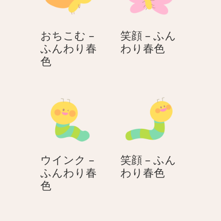
ん
ふ
わ
ん
おちこむ –
笑顔 – ふん
り
わ
笑
ふんわり春
わり春色
春
り
お
顔
色
色
春
ち
–
色
こ
ふ
む
ん
–
わ
ふ
り
ん
春
わ
色
ウインク –
笑顔 – ふん
り
笑
ふんわり春
わり春色
春
ウ
顔
色
色
イ
–
ン
ふ