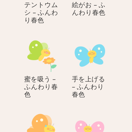
テントウム
絵がお – ふ
絵
シ – ふんわ
んわり春色
テ
が
り春色
ン
お
ト
–
ウ
ふ
ム
ん
シ
わ
–
り
ふ
春
蜜を吸う –
手を上げる
ん
色
ふんわり春
– ふんわり
わ
蜜
手
色
春色
り
を
を
春
吸
上
色
う
げ
–
る
ふ
–