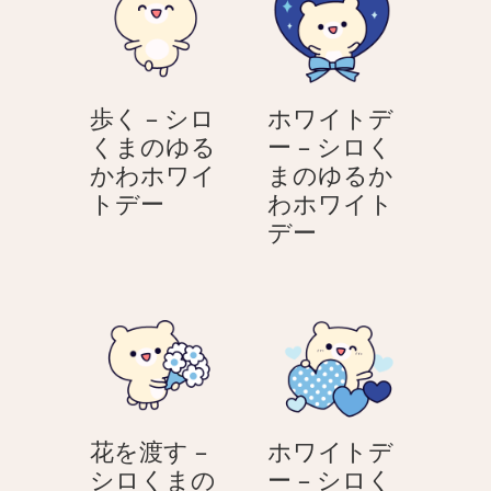
る
く
–
あ
ホ
な
ワ
た
歩く – シロ
ホワイトデ
イ
へ！
くまのゆる
ー – シロく
ト
OL
かわホワイ
まのゆるか
デ
さ
歩
トデー
わホワイト
ー
ん
く
ホ
デー
う
＆
–
ワ
さ
サ
シ
イ
ぎ
ラ
ロ
ト
リ
く
デ
ー
ま
ー
マ
の
–
ン
ゆ
シ
く
花を渡す –
ホワイトデ
る
ロ
ん
シロくまの
ー – シロく
か
く