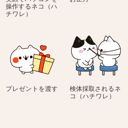
イ
わ
正
操作するネコ（ハ
ト
ホ
笑
月
チワレ）
デ
ワ
顔
ー
イ
で
ト
パ
デ
ソ
ー
コ
ン
を
操
作
す
プ
プレゼントを渡す
検体採取されるネ
る
レ
検
コ（ハチワレ）
ネ
ゼ
体
コ
ン
採
（ハ
ト
取
チ
を
さ