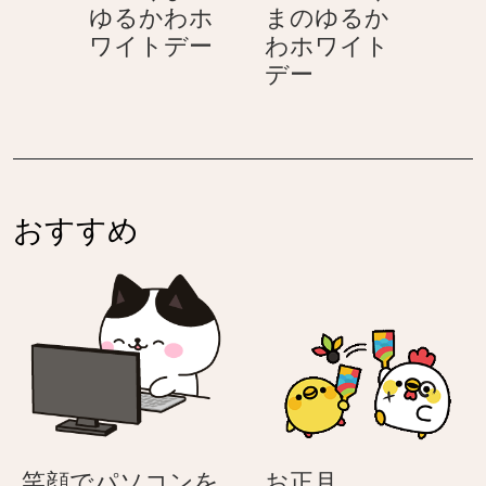
ゆるかわホ
まのゆるか
わ
ま
花
ワイトデー
わホワイト
ホ
の
を
ホ
デー
ワ
ゆ
渡
ワ
イ
る
す
イ
ト
か
–
ト
デ
わ
シ
デ
ー
ホ
ロ
ー
ワ
おすすめ
く
–
イ
ま
シ
ト
の
ロ
デ
ゆ
く
ー
る
ま
か
の
わ
ゆ
ホ
る
ワ
か
お
笑顔でパソコンを
お正月