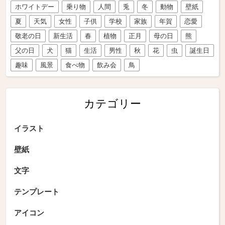
ホワイトデー
乗り物
人間
兎
冬
動物
壁紙
夏
天気
女性
子供
学校
家族
年賀
恋愛
敬老の日
新生活
春
植物
正月
母の日
熊
父の日
犬
猫
生活
男性
秋
花
虫
誕生日
趣味
風景
食べ物
飲み会
鳥
カテゴリー
イラスト
壁紙
文字
テンプレート
アイコン