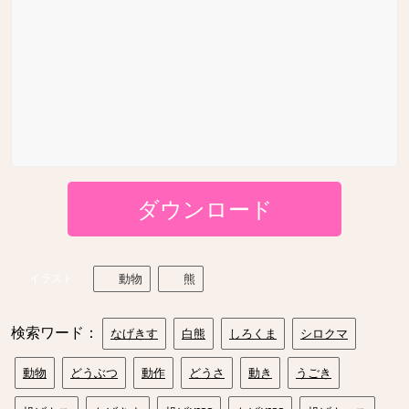
ダウンロード
イラスト
動物
熊
検索ワード：
なげきす
白熊
しろくま
シロクマ
動物
どうぶつ
動作
どうさ
動き
うごき