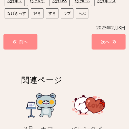
投げキス
なげきす
投げKISS
なげKISS
投げキッス
なげきっす
好き
すき
ラブ
らぶ
2023年2月8日
投
前へ
次へ
稿
ナ
ビ
ゲ
関連ページ
ー
シ
ョ
ン
3月 – ホワ
バレンタイ