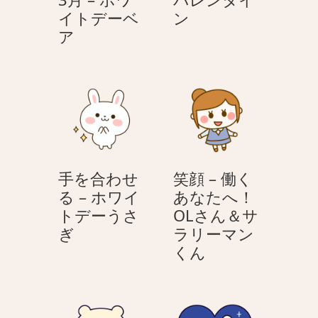
バ
イトデーベ
ン
3
レ
ア
月
ン
–
タ
ホ
イ
ワ
ン
イ
ト
デ
手を合わせ
笑顔 – 働く
ー
る – ホワイ
あなたへ！
ベ
トデーうさ
OLさん＆サ
ア
手
ぎ
ラリーマン
を
笑
くん
合
顔
わ
–
せ
働