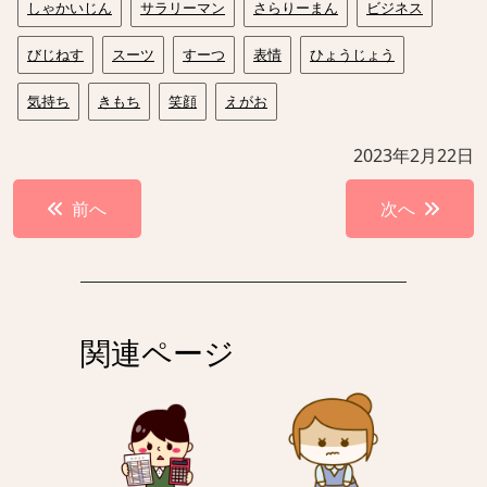
しゃかいじん
サラリーマン
さらりーまん
ビジネス
びじねす
スーツ
すーつ
表情
ひょうじょう
気持ち
きもち
笑顔
えがお
2023年2月22日
投
前へ
次へ
稿
ナ
ビ
ゲ
関連ページ
ー
シ
ョ
ン