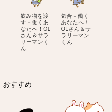
く
あ
ン
ー
あ
な
く
マ
飲み物を渡
気合 – 働く
な
た
ん
ン
す – 働くあ
あなたへ！
た
へ！
く
なたへ！OL
OLさん＆サ
へ！
OL
ん
さん＆サラ
ラリーマン
OL
さ
気
リーマンく
くん
さ
ん
飲
合
ん
ん
＆
み
–
＆
サ
物
働
サ
ラ
を
く
ラ
リ
渡
あ
リ
ー
す
な
ー
マ
おすすめ
–
た
マ
ン
働
へ！
ン
く
く
OL
く
ん
あ
さ
ん