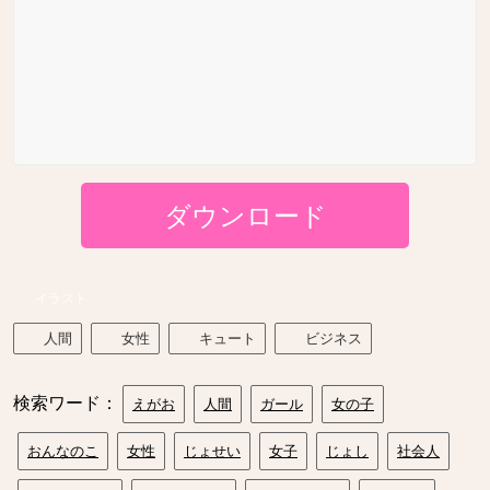
ダウンロード
イラスト
人間
女性
キュート
ビジネス
検索ワード：
えがお
人間
ガール
女の子
おんなのこ
女性
じょせい
女子
じょし
社会人