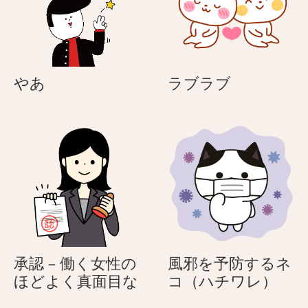
な
ん
た
＆
へ！
サ
OL
ラ
さ
リ
や
ラ
やあ
ラブラブ
ん
ー
あ
ブ
＆
マ
ラ
サ
ン
ブ
ラ
く
リ
ん
ー
マ
ン
く
ん
承認 – 働く女性の
風邪を予防するネ
承
風
ほどよく真面目な
コ（ハチワレ）
認
邪