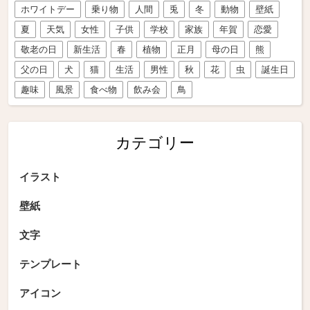
ホワイトデー
乗り物
人間
兎
冬
動物
壁紙
夏
天気
女性
子供
学校
家族
年賀
恋愛
敬老の日
新生活
春
植物
正月
母の日
熊
父の日
犬
猫
生活
男性
秋
花
虫
誕生日
趣味
風景
食べ物
飲み会
鳥
カテゴリー
イラスト
壁紙
文字
テンプレート
アイコン