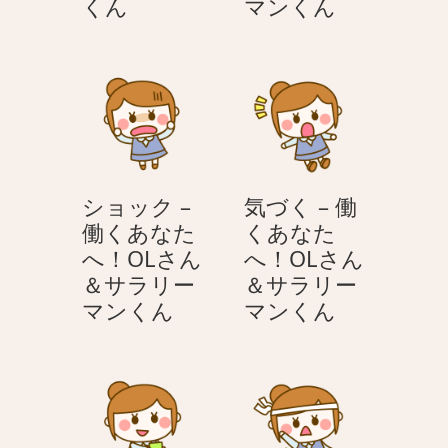
泣
び
くん
マンくん
＆
く
っ
サ
–
く
ラ
働
り
リ
く
–
ー
あ
働
マ
な
く
ン
た
あ
く
ショック –
気づく – 働
へ！
な
ん
働くあなた
くあなた
OL
た
へ！OLさん
へ！OLさん
さ
へ！
＆サラリー
＆サラリー
ん
OL
シ
気
マンくん
マンくん
＆
さ
ョ
づ
サ
ん
ッ
く
ラ
＆
ク
–
リ
サ
–
働
ー
ラ
働
く
マ
リ