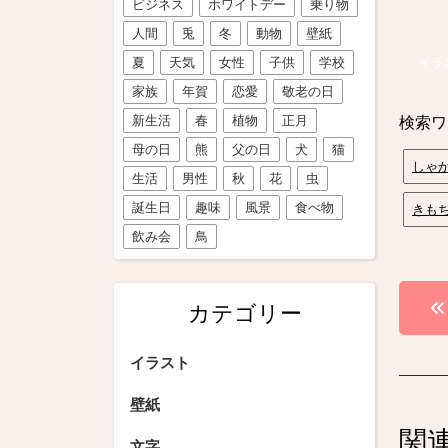
ビジネス
ホワイトデー
乗り物
人間
兎
冬
動物
壁紙
夏
天気
女性
子供
学校
イラ
家族
年賀
恋愛
敬老の日
新生活
春
植物
正月
検索ワ
母の日
熊
父の日
犬
猫
しゃ
生活
男性
秋
花
虫
誕生日
趣味
風景
食べ物
きも
飲み会
鳥
投
カテゴリー
稿
イラスト
ナ
ビ
壁紙
関
文字