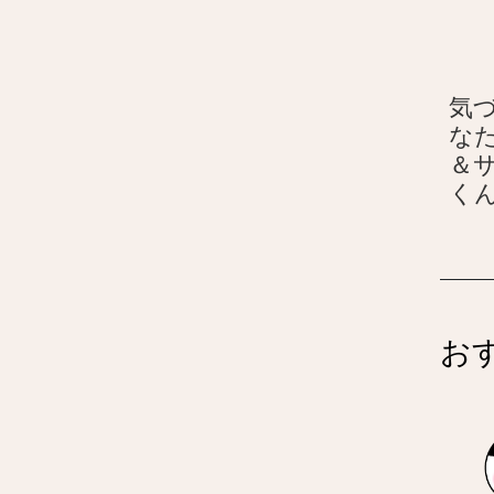
気づ
な
＆
く
お