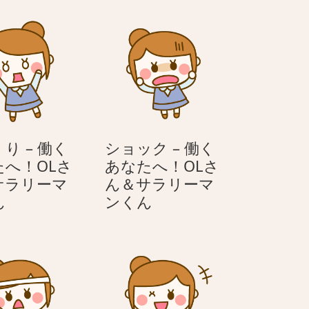
り – 働く
ショック – 働く
たへ！OLさ
あなたへ！OLさ
サラリーマ
ん＆サラリーマ
び
シ
ん
ンくん
っ
ョ
く
ッ
り
ク
–
–
働
働
く
く