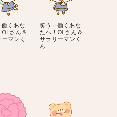
あ
あ
な
な
た
た
– 働くあな
笑う – 働くあな
へ！
へ！
！OLさん＆
たへ！OLさん＆
OL
OL
リーマンく
サラリーマンく
さ
さ
笑
ん
ん
ん
う
＆
＆
–
サ
サ
働
ラ
ラ
く
リ
リ
あ
ー
ー
な
マ
マ
た
ン
ン
！
へ！
く
く
OL
ん
ん
さ