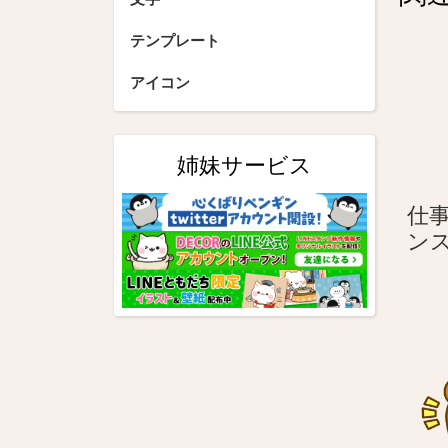
ゲ
ー
テンプレート
シ
アイコン
ョ
ン
姉妹サービス
仕事
ン