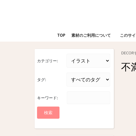
Skip
to
content
Skip
to
TOP
素材のご利用について
このサイ
content
DECO
カテゴリー:
不
タグ:
キーワード: