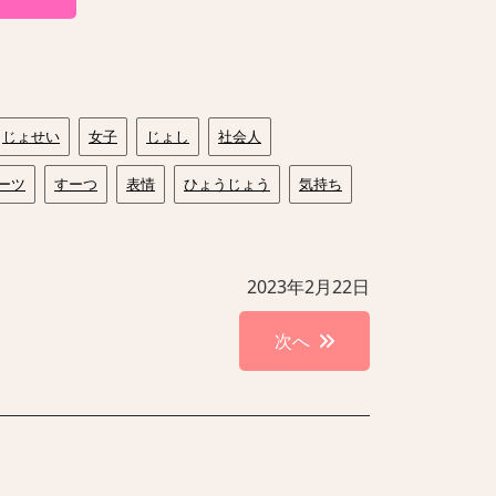
じょせい
女子
じょし
社会人
ーツ
すーつ
表情
ひょうじょう
気持ち
2023年2月22日
次へ