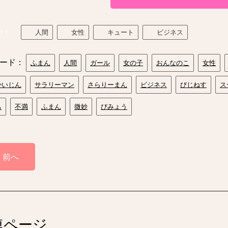
スト
人間
女性
キュート
ビジネス
ード：
ふまん
人間
ガール
女の子
おんなのこ
女性
かいじん
サラリーマン
さらりーまん
ビジネス
びじねす
ス
ち
不満
ふまん
微妙
びみょう
前へ
連ページ