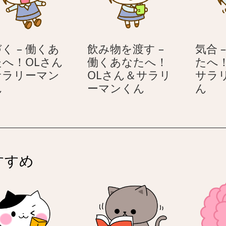
女
た
子
へ！
OL
く – 働くあ
飲み物を渡す –
気合 
さ
たへ！OLさん
働くあなたへ！
たへ
ん
サラリーマン
OLさん＆サラリ
サラ
＆
気
飲
気
ん
ーマンくん
ん
サ
づ
み
合
ラ
く
物
–
リ
–
を
働
ー
働
渡
く
マ
く
す
あ
ン
すすめ
あ
–
な
く
な
働
た
ん
た
く
へ
へ！
あ
OL
OL
な
さ