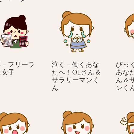
 – フリーラ
泣く – 働くあな
びっく
仕
ス女子
たへ！OLさん＆
あな
事
サラリーマンく
ん＆
–
泣
ん
ンく
フ
く
リ
–
ー
働
ラ
く
ン
あ
ス
な