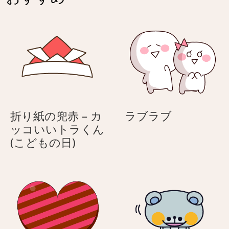
–
ぼ
ぷ
け
に
シ
ぷ
ャ
に
ム
ウ
ち
ナ
ゃ
ギ
ん
く
ラ
折り紙の兜赤 – カ
ラブラブ
ん
ブ
ッコいいトラくん
折
ラ
(こどもの日)
り
ブ
紙
の
兜
赤
–