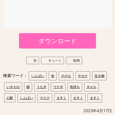
ダウンロード
イラスト
魚
キュート
動物
検索ワード：
しんぱい
魚
さかな
サカナ
生き物
いきもの
鰻
うなぎ
ウナギ
気持ち
きもち
心配
しんぱい
マスク
ますく
ますく
ますく
2023年4月17日