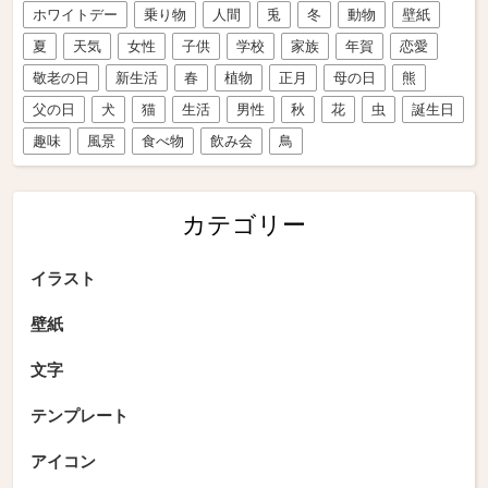
ホワイトデー
乗り物
人間
兎
冬
動物
壁紙
夏
天気
女性
子供
学校
家族
年賀
恋愛
敬老の日
新生活
春
植物
正月
母の日
熊
父の日
犬
猫
生活
男性
秋
花
虫
誕生日
趣味
風景
食べ物
飲み会
鳥
カテゴリー
イラスト
壁紙
文字
テンプレート
アイコン