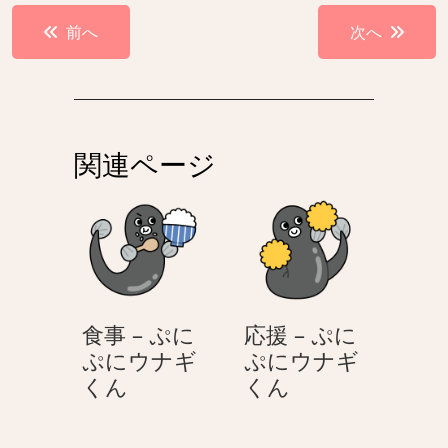
投
前へ
次へ
稿
ナ
ビ
ゲ
関連ページ
ー
シ
ョ
ン
食事 – ぷに
応援 – ぷに
ぷにウナギ
ぷにウナギ
食
応
くん
くん
事
援
–
–