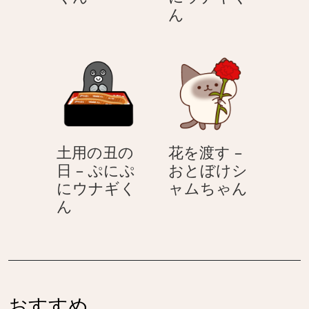
ギ
ギ
い
土
ん
く
く
–
用
ん
ん
ぷ
の
に
丑
ぷ
の
に
日
ウ
–
ナ
ぷ
土用の丑の
花を渡す –
ギ
に
日 – ぷにぷ
おとぼけシ
く
ぷ
花
にウナギく
ャムちゃん
ん
に
土
を
ん
ウ
用
渡
ナ
の
す
ギ
丑
–
く
の
お
ん
日
と
おすすめ