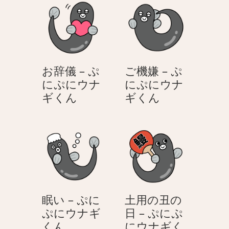
ぷ
ぷ
に
に
ぷ
ぷ
に
に
ウ
ウ
お辞儀 – ぷ
ご機嫌 – ぷ
ナ
ナ
にぷにウナ
にぷにウナ
ギ
ギ
お
ご
ギくん
ギくん
く
く
辞
機
ん
ん
儀
嫌
–
–
ぷ
ぷ
に
に
ぷ
ぷ
に
に
眠い – ぷに
土用の丑の
ウ
ウ
ぷにウナギ
日 – ぷにぷ
ナ
ナ
眠
くん
にウナギく