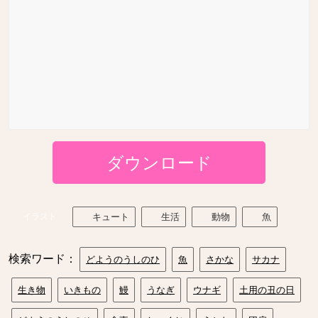
ダウンロード
イラスト
キュート
生活
動物
魚
検索ワード：
どようのうしのひ
魚
さかな
サカナ
生き物
いきもの
鰻
うなぎ
ウナギ
土用の丑の日