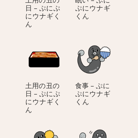
日 – ぷにぷ
ぷにウナギ
眠
にウナギく
くん
土
い
ん
用
–
の
ぷ
丑
に
の
ぷ
日
に
–
ウ
ぷ
ナ
土用の丑の
食事 – ぷに
に
ギ
日 – ぷにぷ
ぷにウナギ
ぷ
く
食
にウナギく
くん
に
ん
土
事
ん
ウ
用
–
ナ
の
ぷ
ギ
丑
に
く