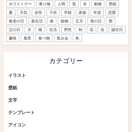
ホワイトデー
乗り物
人間
兎
冬
動物
壁紙
夏
天気
女性
子供
学校
家族
年賀
恋愛
敬老の日
新生活
春
植物
正月
母の日
熊
父の日
犬
猫
生活
男性
秋
花
虫
誕生日
趣味
風景
食べ物
飲み会
鳥
カテゴリー
イラスト
壁紙
文字
テンプレート
アイコン