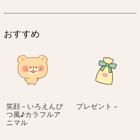
–
嫌
ん
ぷ
–
に
ぷ
ぷ
に
おすすめ
に
ぷ
ウ
に
ナ
ウ
ギ
ナ
く
ギ
ん
く
ん
プ
笑顔 – いろえんぴ
プレゼント –
レ
つ風♪カラフルア
笑
ゼ
ニマル
顔
ン
–
ト