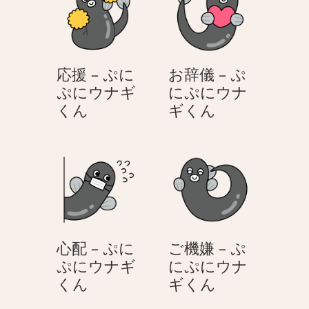
の
ぷ
ん
日
に
–
ウ
ぷ
ナ
応援 – ぷに
お辞儀 – ぷ
に
ギ
ぷにウナギ
にぷにウナ
ぷ
く
応
お
くん
ギくん
に
ん
援
辞
ウ
–
儀
ナ
ぷ
–
ギ
に
ぷ
く
ぷ
に
ん
に
ぷ
ウ
に
心配 – ぷに
ご機嫌 – ぷ
ナ
ウ
ぷにウナギ
にぷにウナ
ギ
ナ
心
ご
くん
ギくん
く
ギ
配
機
ん
く