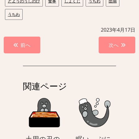
どようのうしのひ
食事
しょくじ
うちわ
団扇
うちわ
2023年4月17日
投
前へ
次へ
稿
ナ
ビ
ゲ
関連ページ
ー
シ
ョ
ン
土用の丑の
眠い – ぷに