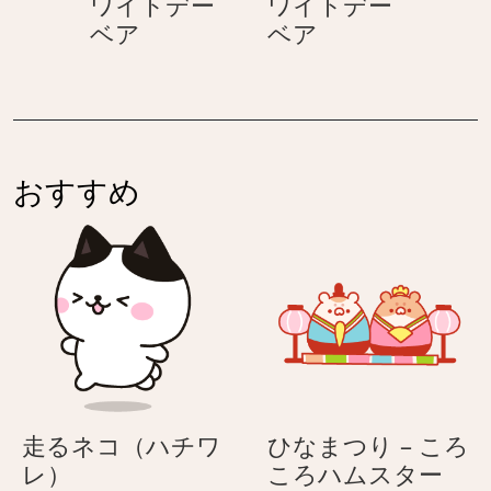
ワイトデー
ワイトデー
ロ
イ
デ
プ
プ
ベア
ベア
く
ト
ー
レ
レ
ま
デ
ゼ
ゼ
の
ー
ン
ン
ゆ
ベ
ト
ト
る
ア
を
を
か
おすすめ
渡
渡
わ
す
す
ホ
–
–
ワ
ホ
ホ
イ
ワ
ワ
ト
イ
イ
デ
ト
ト
ー
デ
デ
ー
ー
走るネコ（ハチワ
ひなまつり – ころ
ベ
ベ
走
ひ
レ）
ころハムスター
ア
ア