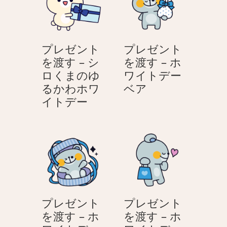
か
か
を
ー
わ
わ
渡
–
ホ
ホ
す
シ
ワ
ワ
プレゼント
プレゼント
–
ロ
イ
イ
を渡す – シ
を渡す – ホ
シ
く
ト
ト
ロくまのゆ
ワイトデー
ロ
ま
デ
デ
プ
るかわホワ
ベア
く
の
ー
ー
プ
レ
イトデー
ま
ゆ
レ
ゼ
の
る
ゼ
ン
ゆ
か
ン
ト
る
わ
ト
を
か
ホ
を
渡
わ
ワ
渡
す
ホ
イ
す
–
ワ
ト
プレゼント
プレゼント
–
ホ
イ
デ
を渡す – ホ
を渡す – ホ
シ
ワ
ト
ー