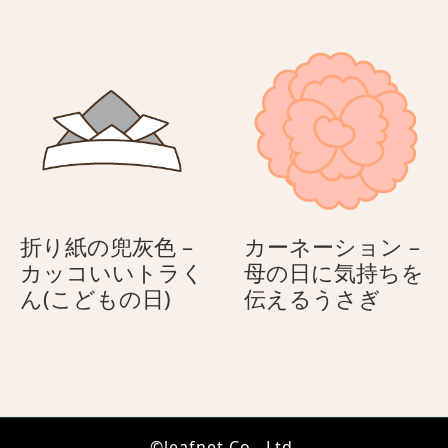
る
な
ネ
ま
コ
つ
（ハ
り
チ
–
ワ
こ
レ）
ろ
こ
ろ
ハ
折り紙の兜灰色 –
カーネーション –
ム
カッコいいトラく
母の日に気持ちを
ス
折
カ
ん(こどもの日)
伝えるうさぎ
タ
り
ー
ー
紙
ネ
の
ー
兜
シ
灰
ョ
©leafnet Co., Ltd.