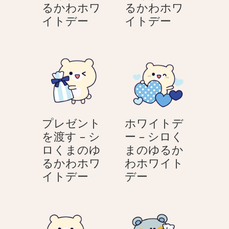
るかわホワ
るかわホワ
プ
プ
イトデー
イトデー
レ
レ
ゼ
ゼ
ン
ン
ト
ト
を
を
渡
渡
す
す
プレゼント
ホワイトデ
–
–
を渡す – シ
ー – シロく
シ
シ
ロくまのゆ
まのゆるか
ロ
ロ
るかわホワ
わホワイト
く
く
プ
ホ
イトデー
デー
ま
ま
レ
ワ
の
の
ゼ
イ
ゆ
ゆ
ン
ト
る
る
ト
デ