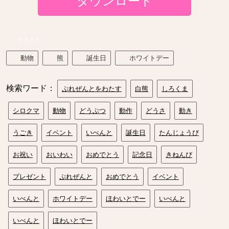
ダウンロード
イラスト
動物
熊
誕生日
ホワイトデー
検索ワード：
ぷれぜんとをわたす
白熊
しろくま
シロクマ
動物
どうぶつ
動作
どうさ
動き
うごき
イベント
いべんと
誕生日
たんじょうび
お祝い
おいわい
おめでとう
記念日
きねんび
プレゼント
ぷれぜんと
おめでとう
イベント
いべんと
ホワイトデー
ほわいとでー
いべんと
いべんと
ほわいとでー