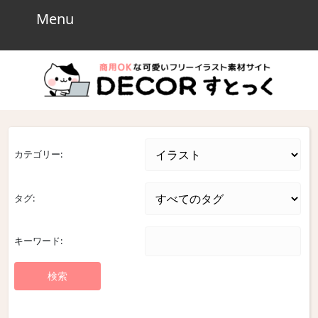
Skip
Menu
Menu
to
content
Skip
to
content
カテゴリー:
タグ:
キーワード: