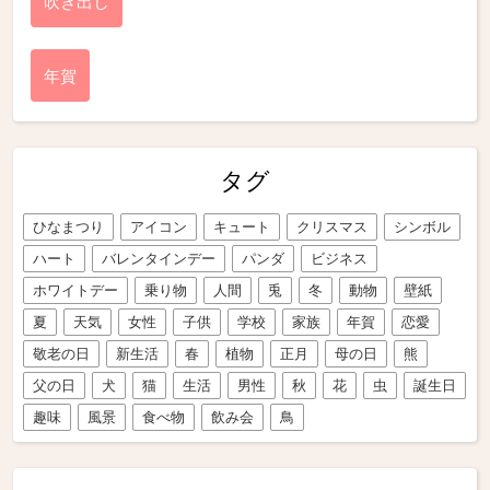
吹き出し
年賀
タグ
ひなまつり
アイコン
キュート
クリスマス
シンボル
ハート
バレンタインデー
パンダ
ビジネス
ホワイトデー
乗り物
人間
兎
冬
動物
壁紙
夏
天気
女性
子供
学校
家族
年賀
恋愛
敬老の日
新生活
春
植物
正月
母の日
熊
父の日
犬
猫
生活
男性
秋
花
虫
誕生日
趣味
風景
食べ物
飲み会
鳥