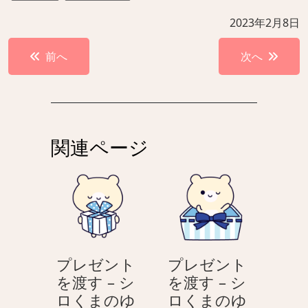
2023年2月8日
投
前へ
次へ
稿
ナ
ビ
ゲ
関連ページ
ー
シ
ョ
ン
プレゼント
プレゼント
を渡す – シ
を渡す – シ
ロくまのゆ
ロくまのゆ