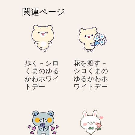
ゲ
関連ページ
ー
シ
ョ
ン
歩く – シロ
花を渡す –
くまのゆる
シロくまの
かわホワイ
ゆるかわホ
歩
花
トデー
ワイトデー
く
を
–
渡
シ
す
ロ
–
く
シ
ま
ロ