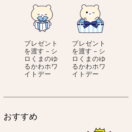
ト
ト
デ
デ
ー
ー
–
–
シ
シ
プレゼント
プレゼント
ロ
ロ
を渡す – シ
を渡す – シ
く
く
ロくまのゆ
ロくまのゆ
ま
ま
るかわホワ
るかわホワ
の
の
プ
プ
イトデー
イトデー
ゆ
ゆ
レ
レ
る
る
ゼ
ゼ
か
か
ン
ン
わ
わ
ト
ト
ホ
ホ
を
を
ワ
ワ
おすすめ
渡
渡
イ
イ
す
す
ト
ト