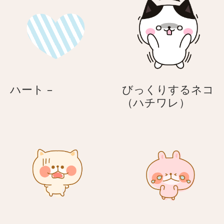
–
–
デ
デ
シ
シ
ー
ー
ロ
ロ
く
く
ま
ま
の
の
ゆ
ゆ
ハ
ハート –
びっくりするネコ
る
る
ー
び
（ハチワレ）
か
か
ト
っ
わ
わ
–
く
ホ
ホ
り
ワ
ワ
す
イ
イ
る
ト
ト
ネ
デ
デ
コ
ー
ー
（ハ
チ