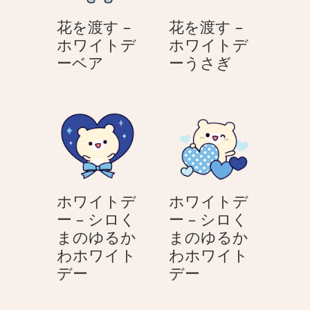
の
く
花を渡す –
花を渡す –
ゆ
ま
ホワイトデ
ホワイトデ
る
の
花
花
ーベア
ーうさぎ
か
ゆ
を
を
わ
る
渡
渡
ホ
か
す
す
ワ
わ
–
–
イ
ホ
ホ
ホ
ト
ワ
ワ
ワ
デ
イ
イ
イ
ー
ト
ホワイトデ
ホワイトデ
ト
ト
デ
ー – シロく
ー – シロく
デ
デ
ー
まのゆるか
まのゆるか
ー
ー
わホワイト
わホワイト
ベ
う
ホ
ホ
デー
デー
ア
さ
ワ
ワ
ぎ
イ
イ