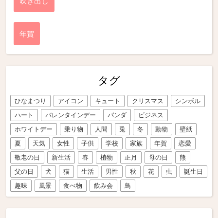
吹き出し
年賀
タグ
ひなまつり
アイコン
キュート
クリスマス
シンボル
ハート
バレンタインデー
パンダ
ビジネス
ホワイトデー
乗り物
人間
兎
冬
動物
壁紙
夏
天気
女性
子供
学校
家族
年賀
恋愛
敬老の日
新生活
春
植物
正月
母の日
熊
父の日
犬
猫
生活
男性
秋
花
虫
誕生日
趣味
風景
食べ物
飲み会
鳥