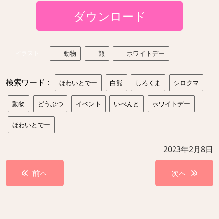
ダウンロード
イラスト
動物
熊
ホワイトデー
検索ワード：
ほわいとでー
白熊
しろくま
シロクマ
動物
どうぶつ
イベント
いべんと
ホワイトデー
ほわいとでー
2023年2月8日
投
前へ
次へ
稿
ナ
ビ