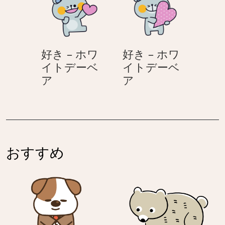
–
ホ
の
の
い
ワ
日
日
つ
イ
も
ト
好き – ホワ
好き – ホワ
あ
デ
イトデーベ
イトデーベ
り
ー
好
好
ア
ア
が
ベ
き
き
と
ア
–
–
う
ホ
ホ
♪
ワ
ワ
母
イ
イ
の
おすすめ
ト
ト
日
デ
デ
ー
ー
ベ
ベ
ア
ア