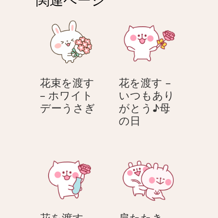
ー
シ
ョ
ン
花束を渡す
花を渡す –
– ホワイト
いつもあり
花
デーうさぎ
がとう♪母
束
花
の日
を
を
渡
渡
す
す
–
–
ホ
い
ワ
つ
イ
も
花を渡す –
肩たたき –