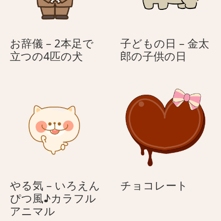
お辞儀 – 2本足で
子どもの日 – 金太
お
子
立つの4匹の犬
郎の子供の日
辞
ど
儀
も
–
の
2
日
本
–
足
金
で
太
立
郎
つ
の
の
子
チ
やる気 – いろえん
チョコレート
4
供
ョ
ぴつ風♪カラフル
匹
の
や
コ
アニマル