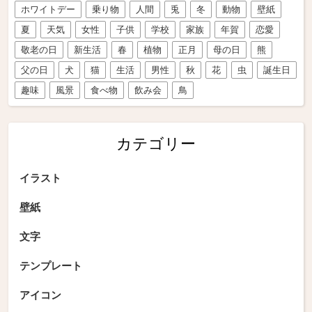
ホワイトデー
乗り物
人間
兎
冬
動物
壁紙
夏
天気
女性
子供
学校
家族
年賀
恋愛
敬老の日
新生活
春
植物
正月
母の日
熊
父の日
犬
猫
生活
男性
秋
花
虫
誕生日
趣味
風景
食べ物
飲み会
鳥
カテゴリー
イラスト
壁紙
文字
テンプレート
アイコン