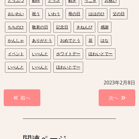
どうぶつ
動作
どうさ
動き
うごき
お祝い
おいわい
祝う
いわう
母の日
ははのひ
父の日
ちちのひ
敬老の日
記念日
きねんび
感謝
かんしゃ
ありがとう
おめでとう
花
はな
イベント
いべんと
ホワイトデー
ほわいとでー
いべんと
いべんと
ほわいとでー
2023年2月8日
投
前へ
次へ
稿
ナ
ビ
ゲ
関連ページ