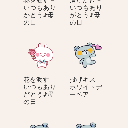
ト
あ
いつもあり
いつもあり
デ
り
がとう♪母
がとう♪母
ー
が
花
肩
の日
の日
う
と
を
た
さ
う
渡
た
ぎ
♪
す
き
母
–
–
の
い
い
日
つ
つ
も
も
花を渡す –
投げキス –
あ
あ
いつもあり
ホワイトデ
り
り
投
がとう♪母
ーベア
が
が
花
げ
の日
と
と
を
キ
う
う
渡
ス
♪
♪
す
–
母
母