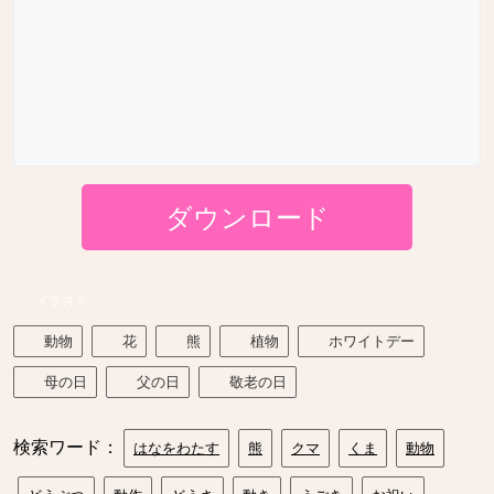
ダウンロード
イラスト
動物
花
熊
植物
ホワイトデー
母の日
父の日
敬老の日
検索ワード：
はなをわたす
熊
クマ
くま
動物