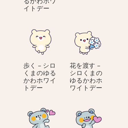
を
るかわホワ
プ
渡
イトデー
レ
す
ゼ
–
ン
ホ
ト
ワ
を
イ
渡
ト
す
デ
歩く – シロ
花を渡す –
–
ー
くまのゆる
シロくまの
シ
う
かわホワイ
ゆるかわホ
ロ
さ
歩
花
トデー
ワイトデー
く
ぎ
く
を
ま
–
渡
の
シ
す
ゆ
ロ
–
る
く
シ
か