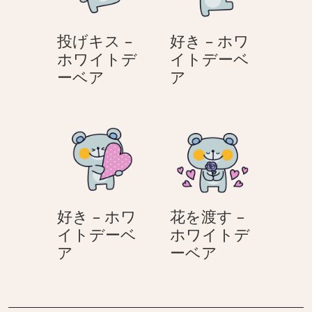
ま
ロ
わ
の
く
ホ
投げキス –
好き – ホワ
ゆ
ま
ワ
ホワイトデ
イトデーベ
る
の
イ
投
好
ーベア
ア
か
ゆ
ト
げ
き
わ
る
デ
キ
–
ホ
か
ー
ス
ホ
ワ
わ
–
ワ
イ
ホ
ホ
イ
ト
ワ
ワ
ト
デ
イ
イ
デ
ー
ト
好き – ホワ
花を渡す –
ト
ー
デ
イトデーベ
ホワイトデ
デ
ベ
ー
好
花
ア
ーベア
ー
ア
き
を
ベ
–
渡
ア
ホ
す