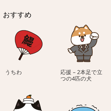
ワ
–
イ
ホ
おすすめ
ト
ワ
デ
イ
ー
ト
ベ
デ
ア
ー
ベ
ア
う
うちわ
応援 – 2本足で立
ち
応
つの4匹の犬
わ
援
–
2
本
足