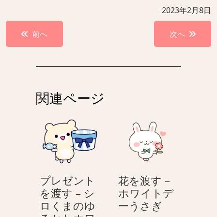
2023年2月8日
投
前へ
次へ
稿
ナ
ビ
ゲ
関連ページ
ー
シ
ョ
ン
プレゼント
花を渡す –
を渡す – シ
ホワイトデ
花
ロくまのゆ
ーうさぎ