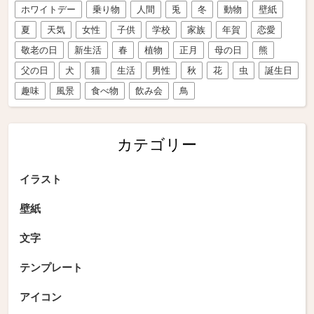
ホワイトデー
乗り物
人間
兎
冬
動物
壁紙
夏
天気
女性
子供
学校
家族
年賀
恋愛
敬老の日
新生活
春
植物
正月
母の日
熊
父の日
犬
猫
生活
男性
秋
花
虫
誕生日
趣味
風景
食べ物
飲み会
鳥
カテゴリー
イラスト
壁紙
文字
テンプレート
アイコン