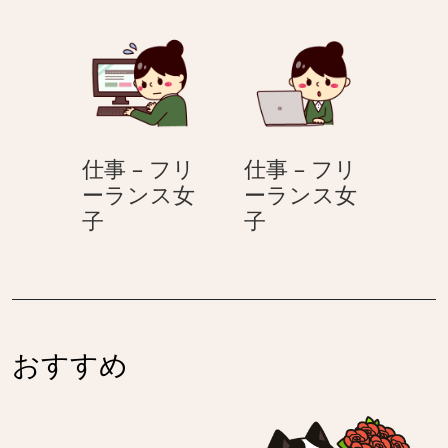
–
–
フ
フ
リ
リ
ー
ー
ラ
ラ
ン
ン
仕事 – フリ
仕事 – フリ
ス
ス
ーランス女
ーランス女
女
女
仕
仕
子
子
子
子
事
事
–
–
フ
フ
リ
リ
ー
ー
おすすめ
ラ
ラ
ン
ン
ス
ス