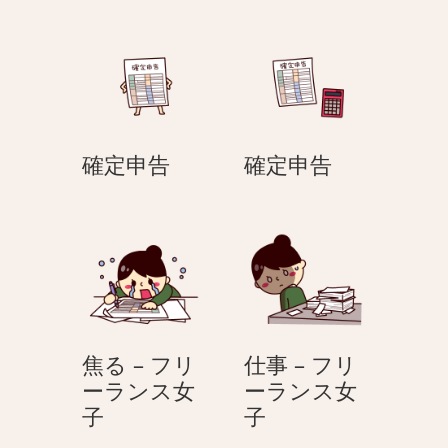
–
働
く
女
性
の
確
確
確定申告
確定申告
ほ
定
定
ど
申
申
よ
告
告
く
真
面
目
な
焦る – フリ
仕事 – フリ
ーランス女
ーランス女
焦
仕
子
子
る
事