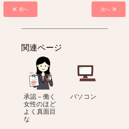
投
前へ
次へ
稿
ナ
ビ
ゲ
関連ページ
ー
シ
ョ
ン
パ
承認 – 働く
パソコン
ソ
女性のほど
コ
よく真面目
承
ン
な
認