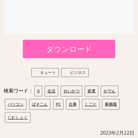
ダウンロード
イラスト
キュート
ビジネス
検索ワード：
0
生活
せいかつ
家電
かでん
パソコン
ぱそこん
PC
仕事
しごと
事務職
じむしょく
2023年2月22日