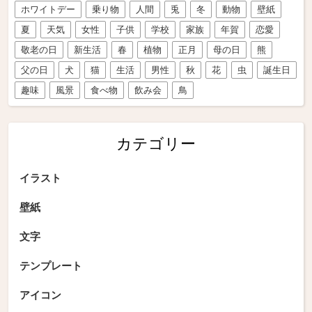
ホワイトデー
乗り物
人間
兎
冬
動物
壁紙
夏
天気
女性
子供
学校
家族
年賀
恋愛
敬老の日
新生活
春
植物
正月
母の日
熊
父の日
犬
猫
生活
男性
秋
花
虫
誕生日
趣味
風景
食べ物
飲み会
鳥
カテゴリー
イラスト
壁紙
文字
テンプレート
アイコン