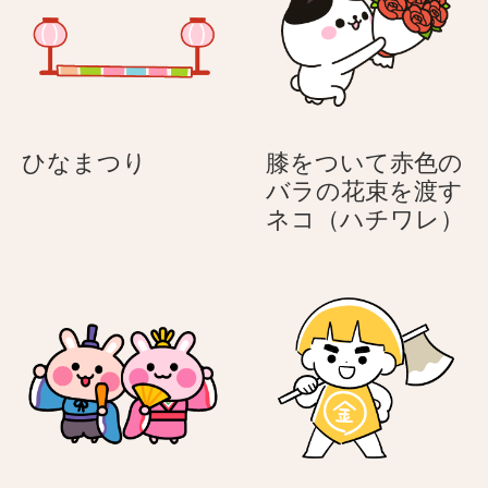
女
女
子
子
ひ
ひなまつり
膝をついて赤色の
な
バラの花束を渡す
ま
膝
ネコ（ハチワレ）
つ
を
り
つ
い
て
赤
色
の
バ
ラ