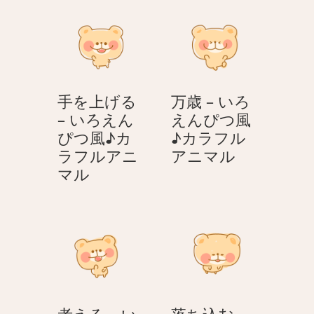
ル
カ
–
の
ア
ラ
い
ぽ
ニ
フ
ろ
か
マ
ル
え
ぽ
ル
ア
ん
か
ニ
手を上げる
万歳 – いろ
ぴ
ク
マ
– いろえん
えんぴつ風
つ
マ
ル
ぴつ風♪カ
♪カラフル
風
さ
万
ラフルアニ
アニマル
♪
ん
手
歳
マル
カ
を
–
ラ
上
い
フ
げ
ろ
ル
る
え
ア
–
ん
ニ
い
ぴ
マ
ろ
つ
ル
考える – い
落ち込む –