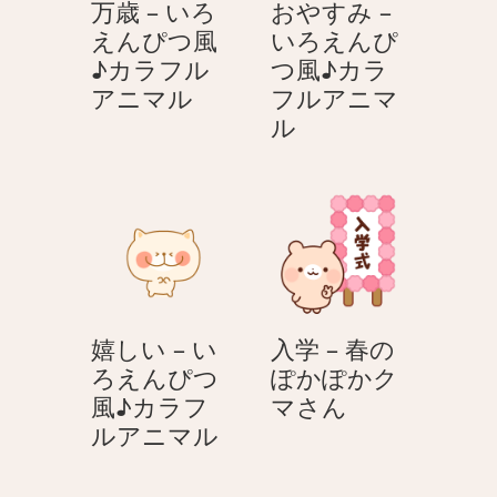
万歳 – いろ
おやすみ –
えんぴつ風
いろえんぴ
♪カラフル
つ風♪カラ
万
アニマル
フルアニマ
歳
お
ル
–
や
い
す
ろ
み
え
–
ん
い
ぴ
ろ
つ
え
嬉しい – い
入学 – 春の
風
ん
ろえんぴつ
ぽかぽかク
♪
ぴ
入
風♪カラフ
マさん
カ
つ
嬉
学
ルアニマル
ラ
風
し
–
フ
♪
い
春