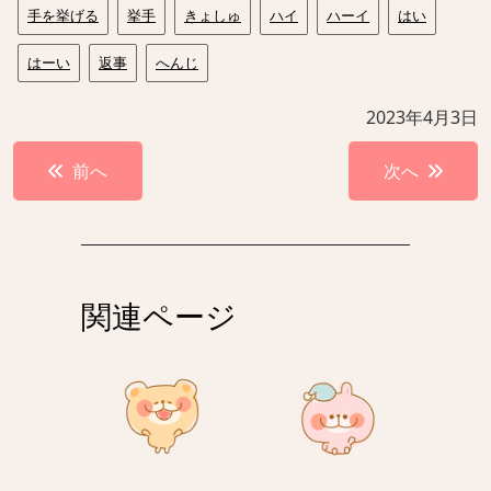
手を挙げる
挙手
きょしゅ
ハイ
ハーイ
はい
はーい
返事
へんじ
2023年4月3日
投
前へ
次へ
稿
ナ
ビ
ゲ
関連ページ
ー
シ
ョ
ン