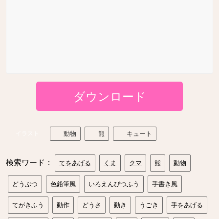
ダウンロード
イラスト
動物
熊
キュート
検索ワード：
てをあげる
くま
クマ
熊
動物
どうぶつ
色鉛筆風
いろえんぴつふう
手書き風
てがきふう
動作
どうさ
動き
うごき
手をあげる