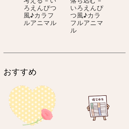
え
風
ろえんぴつ
いろえんぴ
ん
♪
風♪カラフ
つ風♪カラ
ぴ
カ
考
ルアニマル
フルアニマ
つ
ラ
え
落
ル
風
フ
る
ち
♪
ル
–
込
カ
ア
い
む
ラ
ニ
ろ
–
フ
マ
え
い
ル
ル
おすすめ
ん
ろ
ア
ぴ
え
ニ
つ
ん
マ
風
ぴ
ル
♪
つ
カ
風
ラ
♪
フ
カ