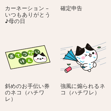
ル
ラ
確
カーネーション –
確定申告
ア
フ
定
いつもありがとう
ニ
ル
カ
申
♪母の日
マ
ア
ー
告
ル
ニ
ネ
マ
ー
ル
シ
ョ
ン
–
い
つ
も
斜めのお手伝い券
強風に煽られるネ
あ
強
のネコ（ハチワ
コ（ハチワレ）
り
斜
風
レ）
が
め
に
と