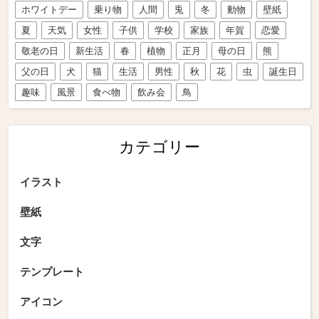
ホワイトデー
乗り物
人間
兎
冬
動物
壁紙
夏
天気
女性
子供
学校
家族
年賀
恋愛
敬老の日
新生活
春
植物
正月
母の日
熊
父の日
犬
猫
生活
男性
秋
花
虫
誕生日
趣味
風景
食べ物
飲み会
鳥
カテゴリー
イラスト
壁紙
文字
テンプレート
アイコン