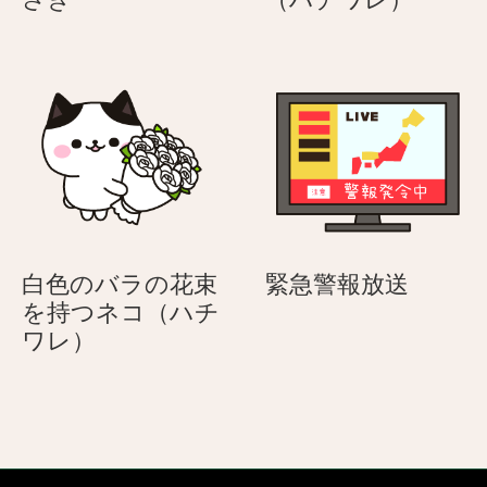
ル
ア
レ
体
ア
ニ
ゼ
採
ニ
マ
ン
取
マ
ル
ト
で
ル
を
痛
渡
く
す
て
–
泣
ホ
い
ワ
て
緊
白色のバラの花束
緊急警報放送
イ
し
急
を持つネコ（ハチ
ト
ま
白
警
ワレ）
デ
う
色
報
ー
ネ
の
放
う
コ
バ
送
さ
（ハ
ラ
ぎ
チ
の