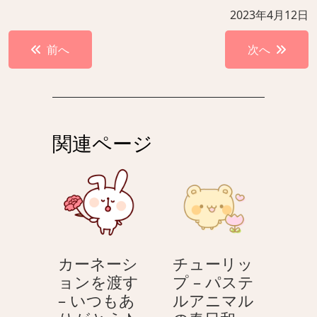
2023年4月12日
投
前へ
次へ
稿
ナ
ビ
ゲ
関連ページ
ー
シ
ョ
ン
カーネーシ
チューリッ
ョンを渡す
プ – パステ
– いつもあ
ルアニマル