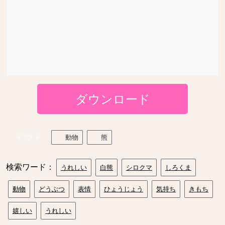
ダウンロード
イラスト
動物
熊
検索ワード：
うれしい
白熊
シロクマ
しろくま
動物
どうぶつ
表情
ひょうじょう
気持ち
きもち
嬉しい
うれしい