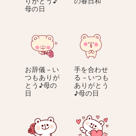
チ
りがとう♪
の春日和
カ
ュ
母の日
ー
ー
ネ
リ
ー
ッ
シ
プ
ョ
–
ン
パ
を
ス
お辞儀 – い
手を合わせ
渡
テ
つもありが
る – いつも
す
ル
とう♪母の
ありがとう
–
ア
お
手
日
♪母の日
い
ニ
辞
を
つ
マ
儀
合
も
ル
–
わ
あ
の
い
せ
り
春
つ
る
が
日