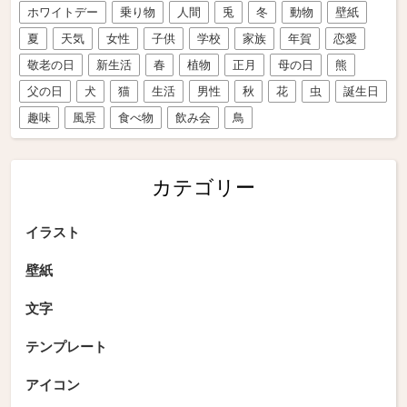
ホワイトデー
乗り物
人間
兎
冬
動物
壁紙
夏
天気
女性
子供
学校
家族
年賀
恋愛
敬老の日
新生活
春
植物
正月
母の日
熊
父の日
犬
猫
生活
男性
秋
花
虫
誕生日
趣味
風景
食べ物
飲み会
鳥
カテゴリー
イラスト
壁紙
文字
テンプレート
アイコン