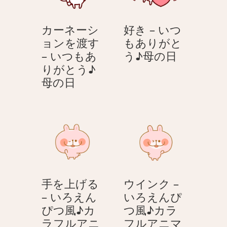
も
–
と
和
あ
い
う
カーネーシ
好き – いつ
り
つ
♪
ョンを渡す
もありがと
が
も
母
好
– いつもあ
う♪母の日
と
あ
の
き
りがとう♪
う
り
日
カ
–
母の日
♪
が
ー
い
母
と
ネ
つ
の
う
ー
も
日
♪
シ
あ
母
ョ
り
の
ン
が
日
を
と
手を上げる
ウインク –
渡
う
– いろえん
いろえんぴ
す
♪
ぴつ風♪カ
つ風♪カラ
–
母
ラフルアニ
フルアニマ
い
の