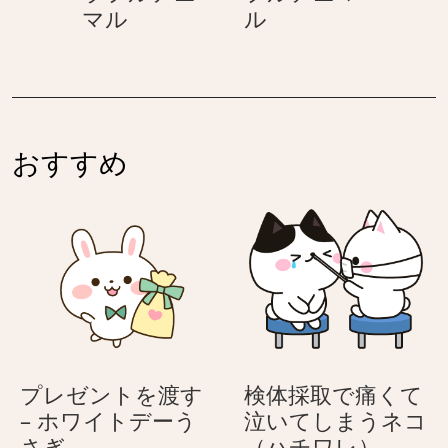
手
ウ
マル
ル
つ
日
を
イ
も
上
ン
あ
げ
ク
り
る
–
が
–
い
と
おすすめ
い
ろ
う
ろ
え
♪
え
ん
母
ん
ぴ
の
ぴ
つ
日
つ
風
風
♪
♪
カ
カ
ラ
プレゼントを渡す
検体採取で痛くて
ラ
フ
– ホワイトデーう
泣いてしまうネコ
フ
ル
プ
検
さぎ
（ハチワレ）