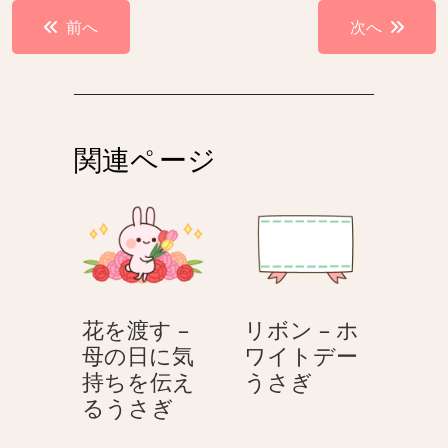
投
前へ
次へ
稿
ナ
ビ
ゲ
関連ページ
ー
シ
ョ
ン
花を渡す –
リボン – ホ
母の日に気
ワイトデー
リ
持ちを伝え
うさぎ
花
ボ
るうさぎ
を
ン