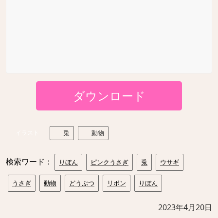
ダウンロード
イラスト
兎
動物
検索ワード：
りぼん
ピンクうさぎ
兎
ウサギ
うさぎ
動物
どうぶつ
リボン
りぼん
2023年4月20日