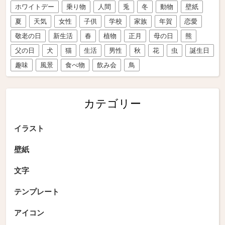
ホワイトデー
乗り物
人間
兎
冬
動物
壁紙
夏
天気
女性
子供
学校
家族
年賀
恋愛
敬老の日
新生活
春
植物
正月
母の日
熊
父の日
犬
猫
生活
男性
秋
花
虫
誕生日
趣味
風景
食べ物
飲み会
鳥
カテゴリー
イラスト
壁紙
文字
テンプレート
アイコン