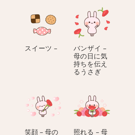
渡
–
す
ホ
–
ワ
母
イ
の
ト
日
デ
ス
スイーツ –
バンザイ –
に
ー
イ
母の日に気
気
う
ー
持ちを伝え
持
さ
ツ
バ
るうさぎ
ち
ぎ
–
ン
を
ザ
伝
イ
え
–
る
母
う
の
さ
日
ぎ
笑顔 – 母の
照れる – 母
に