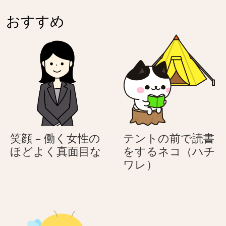
さ
う
日
の
ぎ
さ
おすすめ
に
日
ぎ
気
に
持
気
ち
持
を
ち
伝
を
え
伝
る
え
う
る
笑顔 – 働く女性の
テントの前で読書
さ
う
笑
ほどよく真面目な
をするネコ（ハチ
ぎ
さ
顔
テ
ワレ）
ぎ
–
ン
働
ト
く
の
女
前