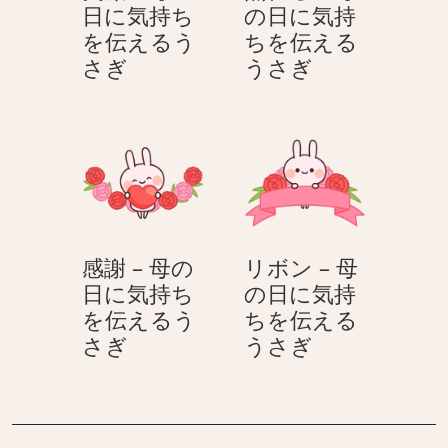
日に気持ち
の日に気持
気
を伝えるう
ちを伝える
持
笑
照
さぎ
うさぎ
ち
顔
れ
を
–
る
伝
母
–
え
の
母
る
日
の
う
に
日
さ
気
に
ぎ
感謝 – 母の
リボン – 母
持
気
日に気持ち
の日に気持
ち
持
を伝えるう
ちを伝える
を
ち
感
リ
さぎ
うさぎ
伝
を
謝
ボ
え
伝
–
ン
る
え
母
–
う
る
の
母