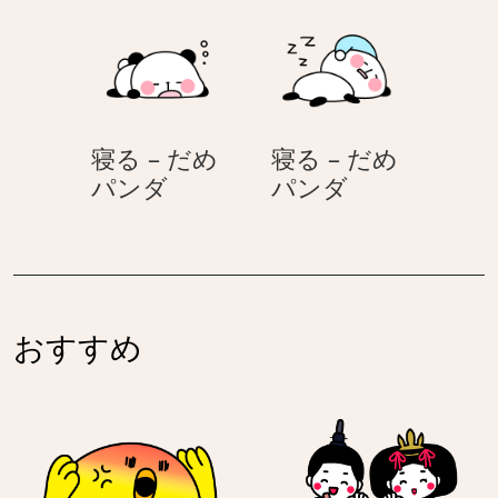
を
–
食
だ
べ
め
る
パ
–
ン
寝る – だめ
寝る – だめ
だ
ダ
寝
寝
パンダ
パンダ
め
る
る
パ
–
–
ン
だ
だ
ダ
め
め
パ
パ
おすすめ
ン
ン
ダ
ダ