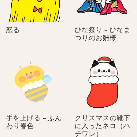
怒
怒る
ひな祭り – ひなま
る
ひ
つりのお雛様
な
祭
り
–
ひ
な
ま
つ
り
の
手を上げる – ふん
クリスマスの靴下
お
手
わり春色
に入ったネコ（ハ
雛
を
ク
チワレ）