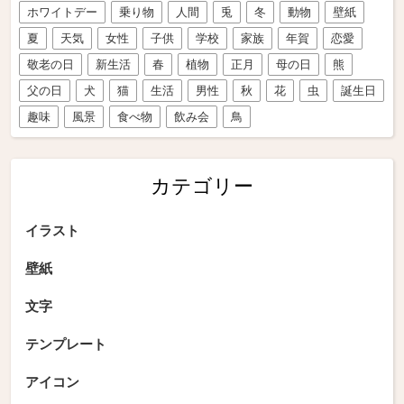
ホワイトデー
乗り物
人間
兎
冬
動物
壁紙
夏
天気
女性
子供
学校
家族
年賀
恋愛
敬老の日
新生活
春
植物
正月
母の日
熊
父の日
犬
猫
生活
男性
秋
花
虫
誕生日
趣味
風景
食べ物
飲み会
鳥
カテゴリー
イラスト
壁紙
文字
テンプレート
アイコン