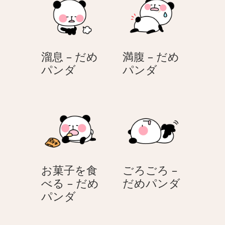
–
–
だ
だ
め
め
パ
パ
溜息 – だめ
満腹 – だめ
ン
ン
溜
満
パンダ
パンダ
ダ
ダ
息
腹
–
–
だ
だ
め
め
パ
パ
ン
ン
ダ
ダ
お菓子を食
ごろごろ –
ご
べる – だめ
だめパンダ
お
ろ
パンダ
菓
ご
子
ろ