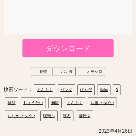
ダウンロード
イラスト
動物
パンダ
オモシロ
検索ワード：
まんぷく
パンダ
ぱんだ
動物
0
状態
じょうたい
満腹
まんぷく
お腹いっぱい
おなかいっぱい
寝転ぶ
寝る
寝転ぶ
2023年4月26日