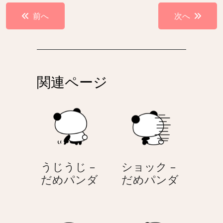
投
前へ
次へ
稿
ナ
ビ
ゲ
関連ページ
ー
シ
ョ
ン
うじうじ –
ショック –
う
シ
だめパンダ
だめパンダ
じ
ョ
う
ッ
じ
ク