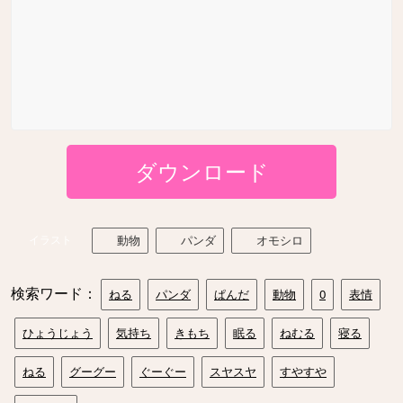
ダウンロード
イラスト
動物
パンダ
オモシロ
検索ワード：
ねる
パンダ
ぱんだ
動物
0
表情
ひょうじょう
気持ち
きもち
眠る
ねむる
寝る
ねる
グーグー
ぐーぐー
スヤスヤ
すやすや