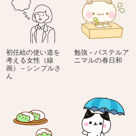
ン
ダ
初任給の使い道を
勉強 – パステルア
勉
考える女性（線
ニマルの春日和
強
画） – シンプルさ
初
–
ん
任
パ
給
ス
の
テ
使
ル
い
ア
道
ニ
を
マ