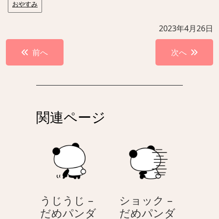
おやすみ
2023年4月26日
投
前へ
次へ
稿
ナ
ビ
ゲ
関連ページ
ー
シ
ョ
ン
うじうじ –
ショック –
う
シ
だめパンダ
だめパンダ