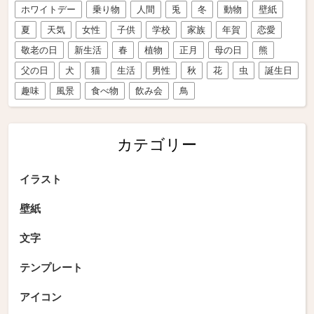
ホワイトデー
乗り物
人間
兎
冬
動物
壁紙
夏
天気
女性
子供
学校
家族
年賀
恋愛
敬老の日
新生活
春
植物
正月
母の日
熊
父の日
犬
猫
生活
男性
秋
花
虫
誕生日
趣味
風景
食べ物
飲み会
鳥
カテゴリー
イラスト
壁紙
文字
テンプレート
アイコン