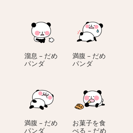
じ
ョ
う
ッ
じ
ク
–
–
だ
だ
め
め
パ
パ
溜息 – だめ
満腹 – だめ
ン
ン
溜
満
パンダ
パンダ
ダ
ダ
息
腹
–
–
だ
だ
め
め
パ
パ
ン
ン
ダ
ダ
満腹 – だめ
お菓子を食
満
パンダ
べる – だめ