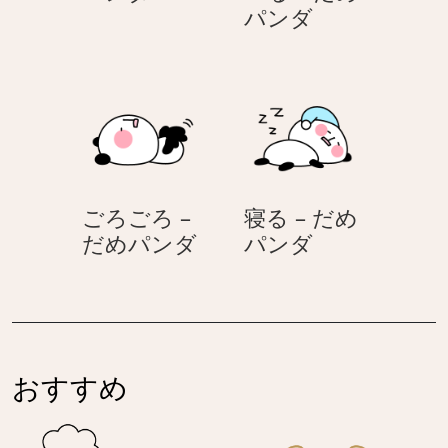
腹
お
パンダ
–
菓
だ
子
め
を
パ
食
ン
べ
ダ
る
–
ごろごろ –
寝る – だめ
だ
ご
寝
だめパンダ
パンダ
め
ろ
る
パ
ご
–
ン
ろ
だ
ダ
–
め
だ
パ
おすすめ
め
ン
パ
ダ