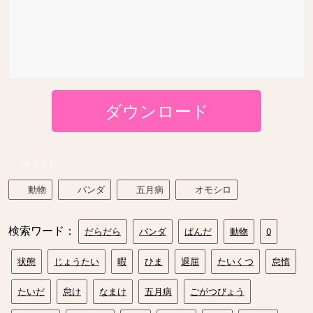
ダウンロード
イラスト
動物
パンダ
五月病
オモシロ
検索ワード：
だらだら
パンダ
ぱんだ
動物
0
状態
じょうたい
暇
ひま
退屈
たいくつ
怠惰
たいだ
怠け
なまけ
五月病
ごがつびょう