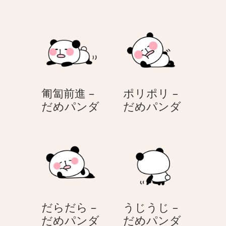
ら
ら
だ
だ
ら
ら
–
–
だ
だ
め
め
パ
パ
匍匐前進 –
ポリポリ –
ン
ン
匍
ポ
だめパンダ
だめパンダ
ダ
ダ
匐
リ
前
ポ
進
リ
–
–
だ
だ
め
め
パ
パ
だらだら –
うじうじ –
ン
ン
だ
う
だめパンダ
だめパンダ
ダ
ダ