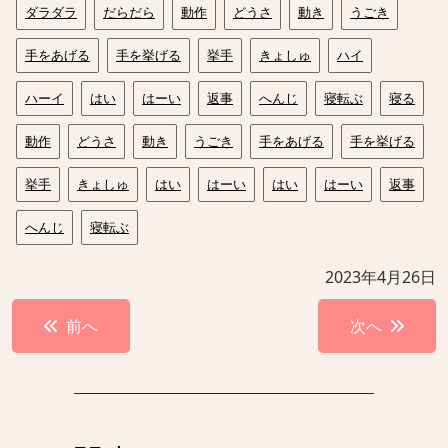
ダラダラ
だらだら
動作
どうさ
動き
うごき
手をあげる
手を挙げる
挙手
きょしゅ
ハイ
ハーイ
はい
はーい
返事
へんじ
寝転ぶ
寝る
動作
どうさ
動き
うごき
手をあげる
手を挙げる
挙手
きょしゅ
はい
はーい
はい
はーい
返事
へんじ
寝転ぶ
2023年4月26日
投
前へ
次へ
稿
ナ
ビ
ゲ