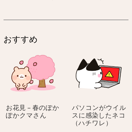
ら
じ
だ
う
ら
じ
–
–
だ
だ
おすすめ
め
め
パ
パ
ン
ン
ダ
ダ
お花見 – 春のぽか
パソコンがウイル
お
ぽかクマさん
スに感染したネコ
花
パ
（ハチワレ）
見
ソ