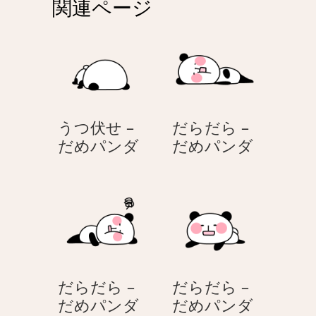
関連ページ
ー
シ
ョ
ン
うつ伏せ –
だらだら –
う
だ
だめパンダ
だめパンダ
つ
ら
伏
だ
せ
ら
–
–
だ
だ
め
め
パ
パ
だらだら –
だらだら –
ン
ン
だ
だ
だめパンダ
だめパンダ
ダ
ダ