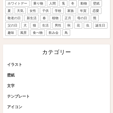
ホワイトデー
乗り物
人間
兎
冬
動物
壁紙
夏
天気
女性
子供
学校
家族
年賀
恋愛
敬老の日
新生活
春
植物
正月
母の日
熊
父の日
犬
猫
生活
男性
秋
花
虫
誕生日
趣味
風景
食べ物
飲み会
鳥
カテゴリー
イラスト
壁紙
文字
テンプレート
アイコン