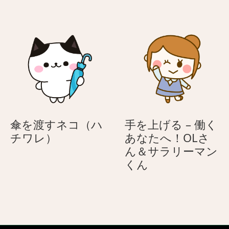
を
テ
ど
(こ
さ
ル
も
ど
す
坊
の
も
ネ
主
日)
の
コ
日)
（ハ
チ
ワ
レ）
傘を渡すネコ（ハ
手を上げる – 働く
傘
チワレ）
あなたへ！OLさ
を
ん＆サラリーマン
渡
手
くん
す
を
ネ
上
コ
げ
（ハ
る