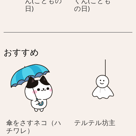
ん(こどもの
くん(こども
い
い
の
折
折
日)
の日)
ト
ト
日)
り
り
ラ
ラ
紙
紙
く
く
の
の
ん
ん
兜
兜
(こ
(こ
紫
灰
ど
ど
おすすめ
–
色
も
も
カ
–
の
の
ッ
カ
日)
日)
コ
ッ
い
コ
い
い
ト
い
ラ
ト
く
ラ
テ
傘をさすネコ（ハ
テルテル坊主
ん
く
傘
ル
チワレ）
(こ
ん