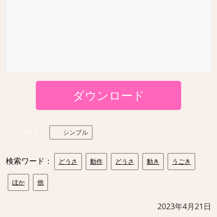
ダウンロード
イラスト
シンプル
検索ワード：
どうさ
動作
どうさ
動き
うごき
ほか
他
2023年4月21日