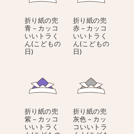
ん
ん
た
ト
(こ
(こ
チ
ラ
ど
ど
折り紙の兜
折り紙の兜
マ
く
も
も
青 – カッコ
赤 – カッコ
キ
ん
の
の
いいトラく
いいトラく
–
(こ
日)
日)
ん(こどもの
ん(こどもの
カ
ど
折
折
日)
日)
ッ
も
り
り
コ
の
紙
紙
い
日)
の
の
い
兜
兜
ト
青
赤
ラ
–
–
く
カ
カ
ん
折り紙の兜
折り紙の兜
ッ
ッ
(こ
紫 – カッコ
灰色 – カッ
コ
コ
ど
いいトラく
コいいトラ
い
い
も