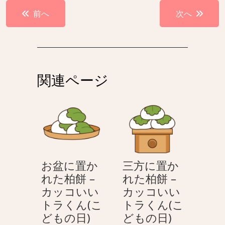
投
前へ
次へ
稿
ナ
ビ
ゲ
関連ページ
ー
シ
ョ
ン
お盆に置か
三方に置か
れた柏餅 –
れた柏餅 –
カッコいい
カッコいい
トラくん(こ
トラくん(こ
お
三
どもの日)
どもの日)