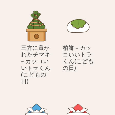
盆
方
に
に
置
置
か
か
れ
れ
た
た
柏
柏
三方に置か
柏餅 – カッ
餅
餅
れたチマキ
コいいトラ
–
–
– カッコい
くん(こども
カ
カ
柏
いトラくん
の日)
ッ
ッ
餅
(こどもの
コ
コ
三
–
日)
い
い
方
カ
い
い
に
ッ
ト
ト
置
コ
ラ
ラ
か
い
く
く
れ
い