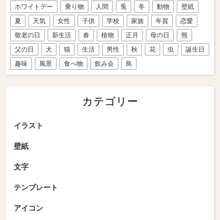
ホワイトデー
乗り物
人間
兎
冬
動物
壁紙
夏
天気
女性
子供
学校
家族
年賀
恋愛
敬老の日
新生活
春
植物
正月
母の日
熊
父の日
犬
猫
生活
男性
秋
花
虫
誕生日
趣味
風景
食べ物
飲み会
鳥
カテゴリー
イラスト
壁紙
文字
テンプレート
アイコン