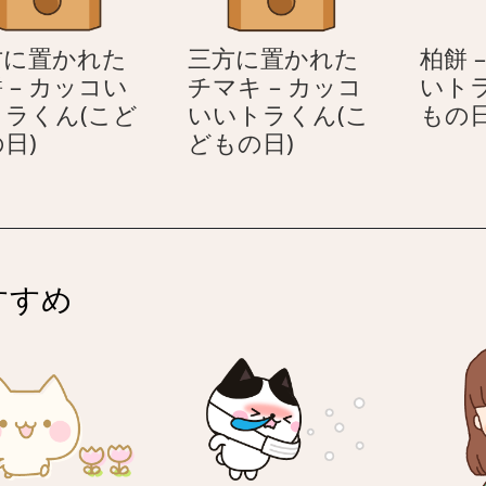
い
ッ
い
コ
方に置かれた
三方に置かれた
柏餅 
ト
い
 – カッコい
チマキ – カッコ
いト
ラ
い
トラくん(こど
いいトラくん(こ
もの日
く
ト
三
三
日)
どもの日)
ん
ラ
方
方
(こ
く
に
に
ど
ん
置
置
も
(こ
か
か
の
ど
れ
れ
日)
も
すすめ
た
た
の
柏
チ
日)
餅
マ
–
キ
カ
–
ッ
カ
コ
ッ