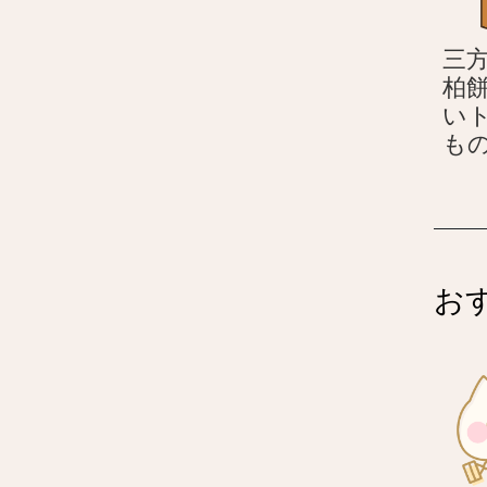
三
柏餅
い
もの
お