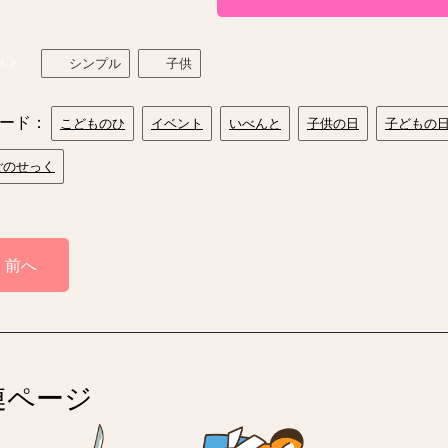
スト
シンプル
子供
ード：
こどものひ
イベント
いべんと
子供の日
子どもの
ごのせっく
前へ
連ページ