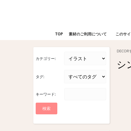
Skip
to
content
Skip
to
TOP
素材のご利用について
このサイ
content
DECO
カテゴリー:
シ
タグ:
キーワード: