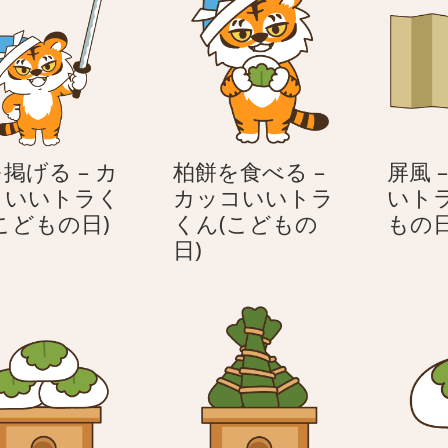
掲げる – カ
柏餅を食べる –
屏風 
コいいトラく
カッコいいトラ
いト
刀
こどもの日)
くん(こどもの
もの日
を
柏
日)
掲
餅
げ
を
る
食
–
べ
カ
る
ッ
–
コ
カ