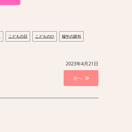
日
こどもの日
こどものひ
端午の節句
2023年4月21日
次へ