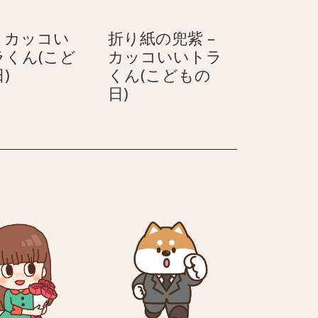
ラ
餅
く
–
– カッコい
折り紙の兜紫 –
ん
カ
ラくん(こど
カッコいいトラ
(こ
ッ
柏
)
くん(こどもの
ど
コ
餅
折
日)
も
い
–
り
の
い
カ
紙
日)
ト
ッ
の
ラ
コ
兜
く
い
紫
ん
い
–
(こ
ト
カ
ど
ラ
ッ
も
く
コ
の
ん
い
日)
(こ
い
ど
ト