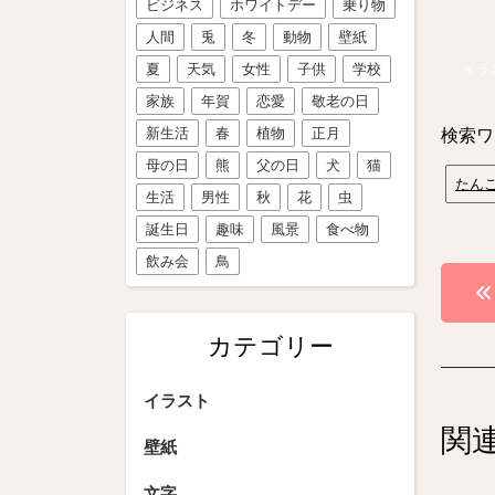
ビジネス
ホワイトデー
乗り物
人間
兎
冬
動物
壁紙
夏
天気
女性
子供
学校
イラ
家族
年賀
恋愛
敬老の日
新生活
春
植物
正月
検索ワ
母の日
熊
父の日
犬
猫
たん
生活
男性
秋
花
虫
誕生日
趣味
風景
食べ物
飲み会
鳥
投
稿
カテゴリー
ナ
ビ
イラスト
関
ゲ
壁紙
ー
文字