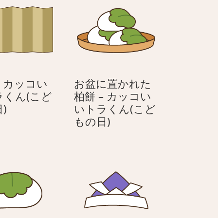
– カッコい
お盆に置かれた
ラくん(こど
柏餅 – カッコい
屏
)
いトラくん(こど
風
お
もの日)
–
盆
カ
に
ッ
置
コ
か
い
れ
い
た
ト
柏