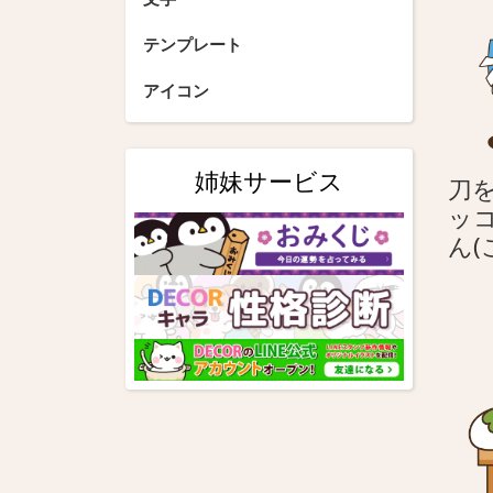
シ
テンプレート
ョ
アイコン
ン
姉妹サービス
刀を
ッ
ん(