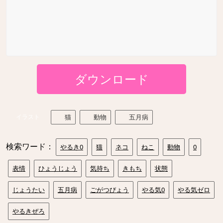
ダウンロード
イラスト
猫
動物
五月病
検索ワード：
やるき0
猫
ネコ
ねこ
動物
0
表情
ひょうじょう
気持ち
きもち
状態
じょうたい
五月病
ごがつびょう
やる気0
やる気ゼロ
やるきぜろ