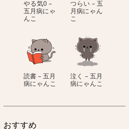
やる気0 –
つらい – 五
に
に
五月病にゃ
月病にゃん
ゃ
ゃ
や
つ
んこ
こ
ん
ん
る
ら
こ
こ
気
い
0
–
–
五
五
月
月
病
病
に
読書 – 五月
泣く – 五月
に
ゃ
読
泣
病にゃんこ
病にゃんこ
ゃ
ん
書
く
ん
こ
–
–
こ
五
五
月
月
病
病
おすすめ
に
に