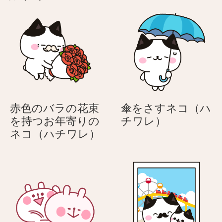
ゃ
ゃ
ん
ん
こ
こ
赤色のバラの花束
傘をさすネコ（ハ
傘
を持つお年寄りの
チワレ）
赤
を
ネコ（ハチワレ）
色
さ
の
す
バ
ネ
ラ
コ
の
（ハ
花
チ