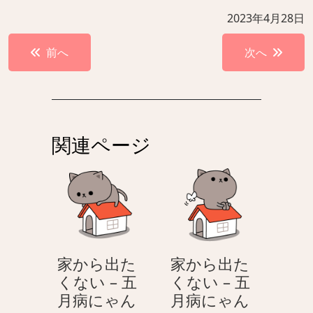
2023年4月28日
投
前へ
次へ
稿
ナ
ビ
ゲ
関連ページ
ー
シ
ョ
ン
家から出た
家から出た
くない – 五
くない – 五
月病にゃん
月病にゃん