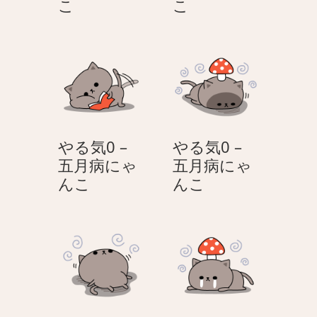
家
家
こ
こ
か
か
ら
ら
出
出
た
た
く
く
な
な
い
い
やる気0 –
やる気0 –
–
–
五月病にゃ
五月病にゃ
五
五
や
や
んこ
んこ
月
月
る
る
病
病
気
気
に
に
0
0
ゃ
ゃ
–
–
ん
ん
五
五
こ
こ
月
月
病
病