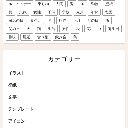
ホワイトデー
乗り物
人間
兎
冬
動物
壁紙
夏
天気
女性
子供
学校
家族
年賀
恋愛
敬老の日
新生活
春
植物
正月
母の日
熊
父の日
犬
猫
生活
男性
秋
花
虫
誕生日
趣味
風景
食べ物
飲み会
鳥
カテゴリー
イラスト
壁紙
文字
テンプレート
アイコン