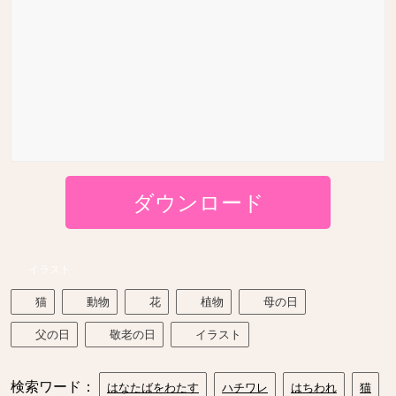
ダウンロード
イラスト
猫
動物
花
植物
母の日
父の日
敬老の日
イラスト
検索ワード：
はなたばをわたす
ハチワレ
はちわれ
猫