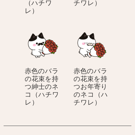
赤
（ハチワ
チワレ）
コ
紳
赤
色
レ）
（ハ
士
色
の
チ
の
の
バ
ワ
ネ
バ
ラ
レ）
コ
ラ
の
（ハ
を
花
チ
持
束
ワ
つ
を
レ）
赤色のバラ
赤色のバラ
お
持
の花束を持
の花束を持
年
つ
つ紳士のネ
つお年寄り
寄
ネ
コ（ハチワ
のネコ（ハ
り
コ
赤
赤
レ）
チワレ）
の
（ハ
色
色
ネ
チ
の
の
コ
ワ
バ
バ
（ハ
レ）
ラ
ラ