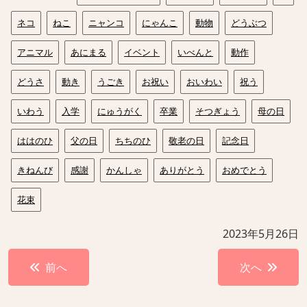
ネコ
ねこ
ニャンコ
にゃんこ
動物
どうぶつ
アニマル
あにまる
イベント
いべんと
動作
どうさ
動き
うごき
お祝い
おいわい
祝う
いわう
入学
にゅうがく
卒業
そつぎょう
母の日
ははのひ
父の日
ちちのひ
敬老の日
記念日
きねんび
感謝
かんしゃ
ありがとう
おめでとう
花束
2023年5月26日
投
前へ
次へ
稿
ナ