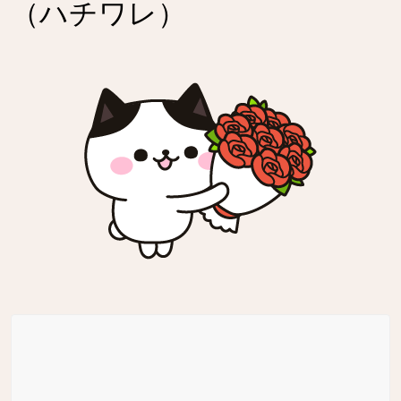
（ハチワレ）