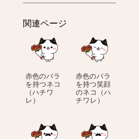
ビ
ゲ
関連ページ
ー
シ
ョ
ン
赤色のバラ
赤色のバラ
を持つネコ
を持つ笑顔
（ハチワ
のネコ（ハ
赤
赤
レ）
チワレ）
色
色
の
の
バ
バ
ラ
ラ