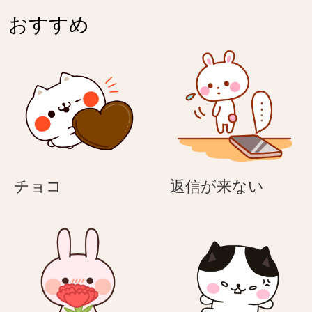
チ
の
の
ワ
おすすめ
花
花
レ）
束
束
を
を
持
持
つ
つ
紳
お
士
年
の
寄
ネ
り
チ
返
チョコ
返信が来ない
コ
の
ョ
信
（ハ
ネ
コ
が
チ
コ
来
ワ
（ハ
な
レ）
チ
い
ワ
レ）