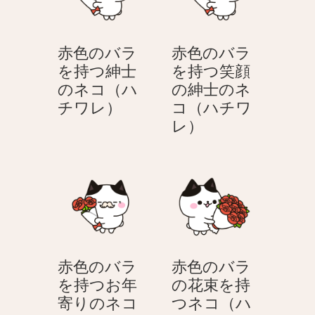
を
を
持
持
つ
つ
赤色のバラ
赤色のバラ
ネ
笑
を持つ紳士
を持つ笑顔
コ
顔
のネコ（ハ
の紳士のネ
（ハ
の
赤
チワレ）
コ（ハチワ
チ
ネ
色
赤
レ）
ワ
コ
の
色
レ）
（ハ
バ
の
チ
ラ
バ
ワ
を
ラ
レ）
持
を
つ
持
紳
つ
赤色のバラ
赤色のバラ
士
笑
を持つお年
の花束を持
の
顔
寄りのネコ
つネコ（ハ
ネ
の