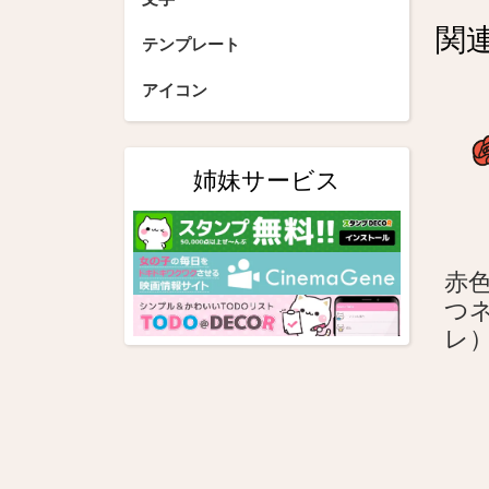
ビ
関
ゲ
テンプレート
ー
アイコン
シ
ョ
姉妹サービス
ン
赤
つ
レ