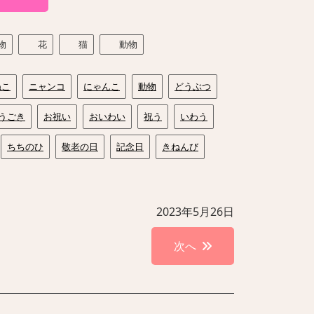
物
花
猫
動物
ねこ
ニャンコ
にゃんこ
動物
どうぶつ
うごき
お祝い
おいわい
祝う
いわう
ちちのひ
敬老の日
記念日
きねんび
2023年5月26日
次へ