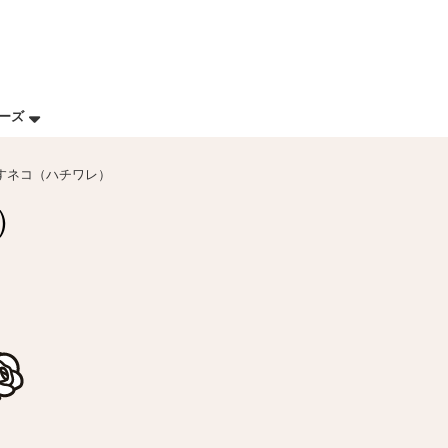
リーズ
すネコ（ハチワレ）
）