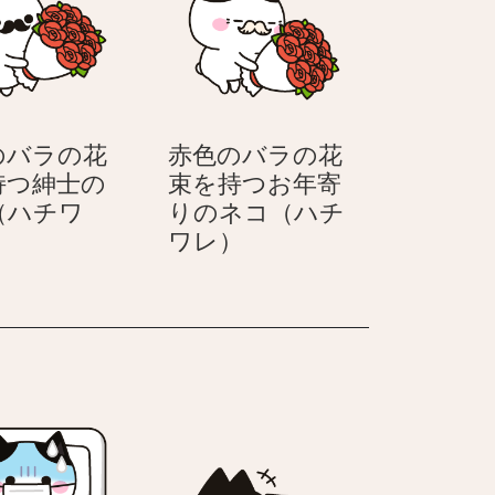
持
を
つ
持
紳
つ
士
笑
の
顔
のバラの花
赤色のバラの花
ネ
の
持つ紳士の
束を持つお年寄
コ
紳
（ハチワ
りのネコ（ハチ
（ハ
士
赤
赤
ワレ）
チ
の
色
色
ワ
ネ
の
の
レ）
コ
バ
バ
（ハ
ラ
ラ
チ
の
の
ワ
花
花
レ）
束
束
を
を