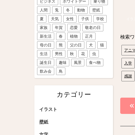
ビジネス
ホワイトデー
乗り物
人間
兎
冬
動物
壁紙
夏
天気
女性
子供
学校
イラ
家族
年賀
恋愛
敬老の日
新生活
春
植物
正月
検索ワ
母の日
熊
父の日
犬
猫
アニ
生活
男性
秋
花
虫
誕生日
趣味
風景
食べ物
入学
飲み会
鳥
感謝
カテゴリー
投
イラスト
稿
壁紙
ナ
文字