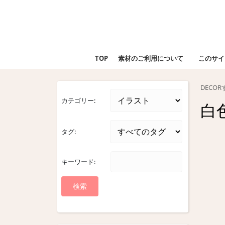
Skip
to
content
Skip
to
TOP
素材のご利用について
このサイ
content
DECO
カテゴリー:
白
タグ:
キーワード: