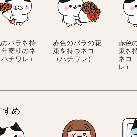
持
持
つ
つ
ネ
笑
コ
顔
（ハ
の
色のバラを持
赤色のバラの花
赤色
チ
ネ
お年寄りのネ
束を持つネコ
束を
ワ
コ
赤
赤
（ハチワレ）
（ハチワレ）
ネコ
レ）
（ハ
色
色
レ）
チ
の
の
ワ
バ
バ
レ）
ラ
ラ
を
の
持
花
すすめ
つ
束
お
を
年
持