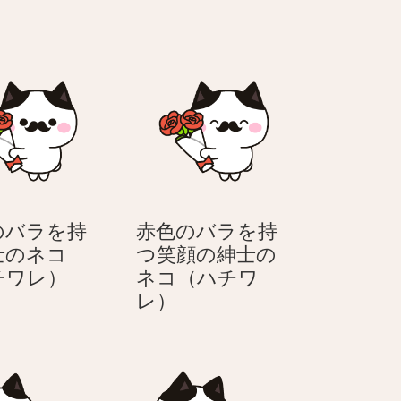
のバラを持
赤色のバラを持
士のネコ
つ笑顔の紳士の
赤
チワレ）
ネコ（ハチワ
色
赤
レ）
の
色
バ
の
ラ
バ
を
ラ