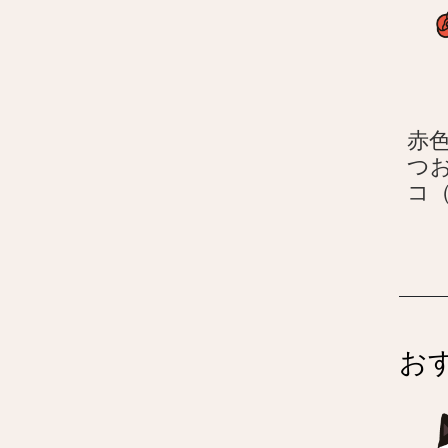
赤
つ
コ
お