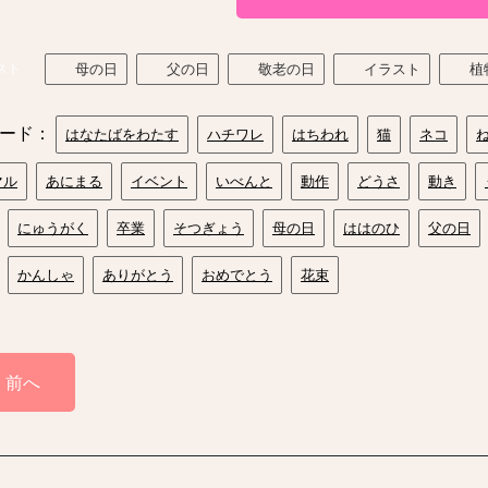
スト
母の日
父の日
敬老の日
イラスト
植
ード：
はなたばをわたす
ハチワレ
はちわれ
猫
ネコ
マル
あにまる
イベント
いべんと
動作
どうさ
動き
にゅうがく
卒業
そつぎょう
母の日
ははのひ
父の日
かんしゃ
ありがとう
おめでとう
花束
前へ