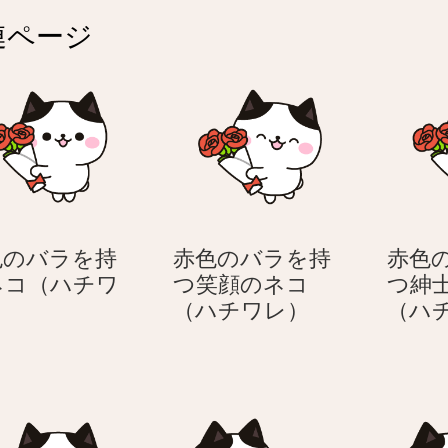
連ページ
色のバラを持
赤色のバラを持
赤色
ネコ（ハチワ
つ笑顔のネコ
つ紳
赤
赤
）
（ハチワレ）
（ハ
色
色
の
の
バ
バ
ラ
ラ
を
を