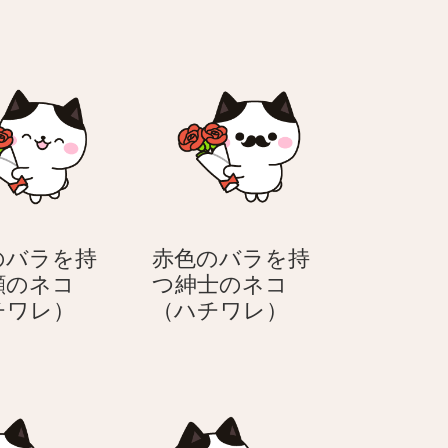
のバラを持
赤色のバラを持
顔のネコ
つ紳士のネコ
赤
赤
チワレ）
（ハチワレ）
色
色
の
の
バ
バ
ラ
ラ
を
を