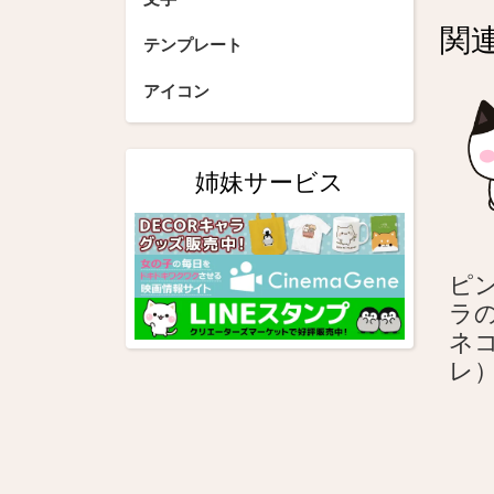
ビ
関
ゲ
テンプレート
ー
アイコン
シ
ョ
姉妹サービス
ン
ピ
ラ
ネ
レ