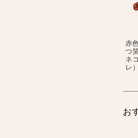
赤
つ
ネ
レ
お