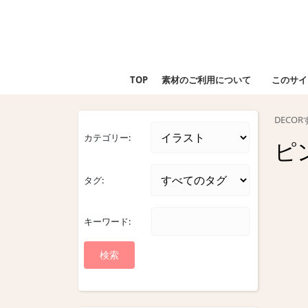
Skip
to
content
Skip
to
TOP
素材のご利用について
このサイ
content
DECO
カテゴリー:
ピ
タグ:
キーワード: