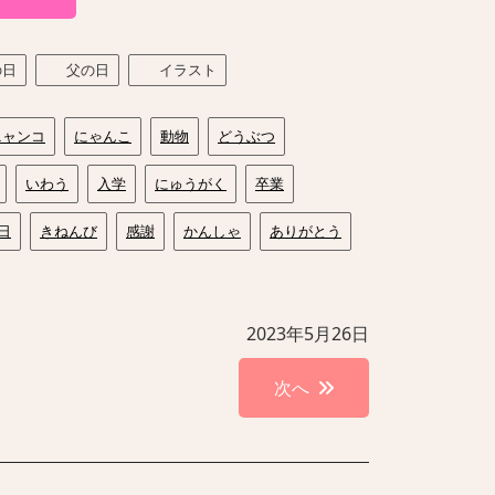
の日
父の日
イラスト
ニャンコ
にゃんこ
動物
どうぶつ
いわう
入学
にゅうがく
卒業
日
きねんび
感謝
かんしゃ
ありがとう
2023年5月26日
次へ