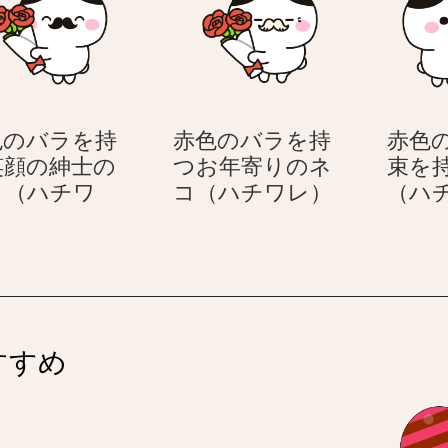
の
持
バ
つ
ラ
ネ
の
コ
花
（ハ
色のバラを持
赤色のバラを持
赤色
束
チ
笑顔の紳士の
つお年寄りのネ
束を
を
ワ
赤
コ（ハチワ
コ（ハチワレ）
（ハ
持
レ）
赤
色
）
つ
色
の
ネ
の
バ
コ
バ
ラ
（ハ
ラ
を
チ
を
持
ワ
すすめ
持
つ
レ）
つ
お
笑
年