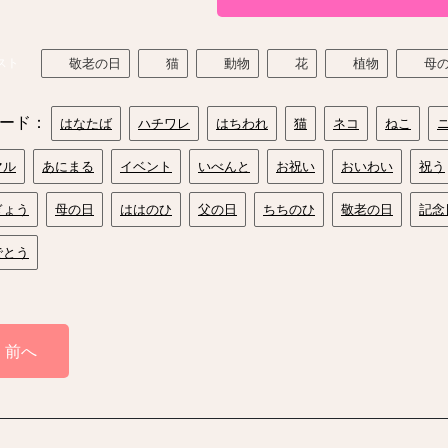
スト
敬老の日
猫
動物
花
植物
母
ード：
はなたば
ハチワレ
はちわれ
猫
ネコ
ねこ
マル
あにまる
イベント
いべんと
お祝い
おいわい
祝う
ぎょう
母の日
ははのひ
父の日
ちちのひ
敬老の日
記念
でとう
前へ