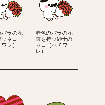
持
持
つ
つ
笑
紳
顔
士
の
の
のバラの花
赤色のバラの花
ネ
ネ
持つネコ
束を持つ紳士の
コ
コ
赤
チワレ）
ネコ（ハチワ
（ハ
（ハ
色
赤
レ）
チ
チ
の
色
ワ
ワ
バ
の
レ）
レ）
ラ
バ
の
ラ
花
の
束
花
を
束
持
を