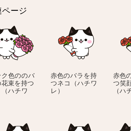
連ページ
ンク色ののバ
赤色のバラを持
赤色
の花束を持つ
つネコ（ハチワ
つ笑
赤
コ（ハチワ
レ）
（ハ
ピ
色
）
ン
の
ク
バ
色
ラ
の
を