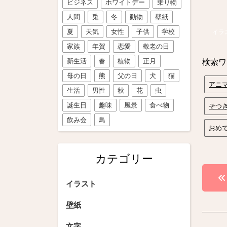
ビジネス
ホワイトデー
乗り物
人間
兎
冬
動物
壁紙
夏
天気
女性
子供
学校
イラ
家族
年賀
恋愛
敬老の日
新生活
春
植物
正月
検索ワ
母の日
熊
父の日
犬
猫
アニ
生活
男性
秋
花
虫
誕生日
趣味
風景
食べ物
そつ
飲み会
鳥
おめ
カテゴリー
投
イラスト
稿
壁紙
ナ
文字