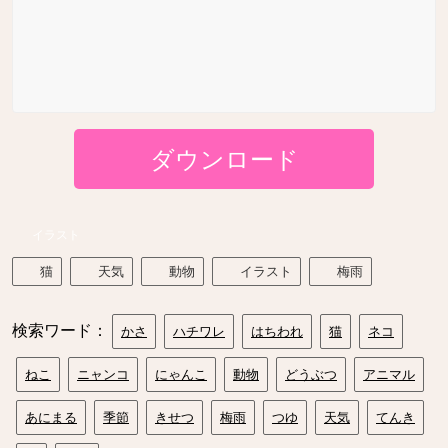
ダウンロード
イラスト
猫
天気
動物
イラスト
梅雨
検索ワード：
かさ
ハチワレ
はちわれ
猫
ネコ
ねこ
ニャンコ
にゃんこ
動物
どうぶつ
アニマル
あにまる
季節
きせつ
梅雨
つゆ
天気
てんき