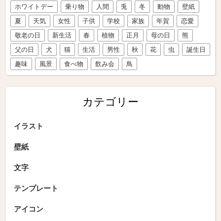
ホワイトデー
乗り物
人間
兎
冬
動物
壁紙
夏
天気
女性
子供
学校
家族
年賀
恋愛
敬老の日
新生活
春
植物
正月
母の日
熊
父の日
犬
猫
生活
男性
秋
花
虫
誕生日
趣味
風景
食べ物
飲み会
鳥
カテゴリー
イラスト
壁紙
文字
テンプレート
アイコン