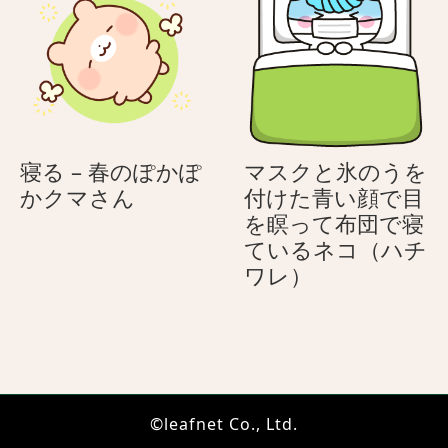
る
で
ネ
痛
コ
く
（ハ
て
チ
泣
ワ
い
レ）
て
寝る – 春のぽかぽ
マスクと氷のうを
し
寝
かクマさん
付けた青い顔で目
ま
る
を瞑って布団で寝
う
–
ているネコ（ハチ
ネ
春
マ
ワレ）
コ
の
ス
（ハ
ぽ
ク
チ
か
と
ワ
ぽ
氷
レ）
か
の
©leafnet Co., Ltd.
ク
う