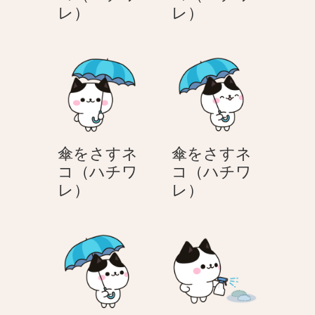
傘
傘
レ）
レ）
を
を
渡
さ
す
す
ネ
ネ
コ
コ
（ハ
（ハ
チ
チ
傘をさすネ
傘をさすネ
ワ
ワ
コ（ハチワ
コ（ハチワ
レ）
レ）
傘
傘
レ）
レ）
を
を
さ
さ
す
す
ネ
ネ
コ
コ
（ハ
（ハ