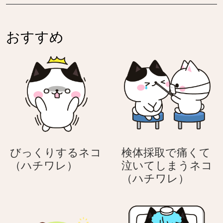
い
ム
を
リ
見
を
おすすめ
る
見
ネ
る
コ
ネ
（ハ
コ
チ
（ハ
ワ
チ
レ）
ワ
レ）
びっくりするネコ
検体採取で痛くて
び
（ハチワレ）
泣いてしまうネコ
っ
検
（ハチワレ）
く
体
り
採
す
取