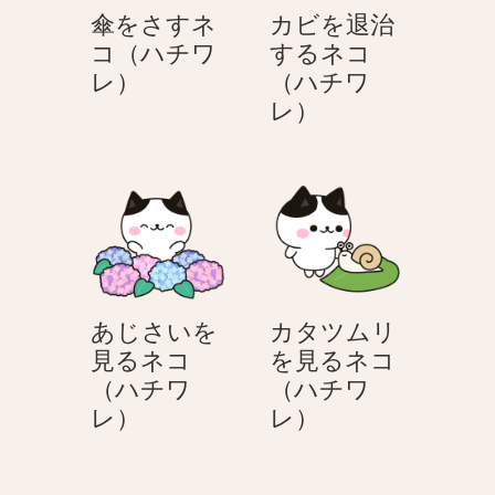
チ
チ
傘をさすネ
カビを退治
ワ
ワ
コ（ハチワ
するネコ
レ）
レ）
傘
レ）
（ハチワ
を
カ
レ）
さ
ビ
す
を
ネ
退
コ
治
（ハ
す
チ
る
ワ
ネ
あじさいを
カタツムリ
レ）
コ
見るネコ
を見るネコ
（ハ
（ハチワ
（ハチワ
チ
あ
カ
レ）
レ）
ワ
じ
タ
レ）
さ
ツ