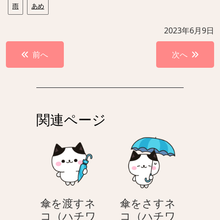
雨
あめ
2023年6月9日
投
前へ
次へ
稿
ナ
ビ
ゲ
関連ページ
ー
シ
ョ
ン
傘を渡すネ
傘をさすネ
コ（ハチワ
コ（ハチワ