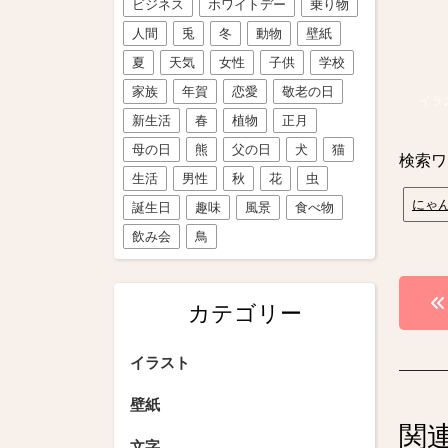
ビジネス
ホワイトデー
乗り物
人間
兎
冬
動物
壁紙
夏
天気
女性
子供
学校
家族
年賀
恋愛
敬老の日
イラ
新生活
春
植物
正月
母の日
熊
父の日
犬
猫
検索ワ
生活
男性
秋
花
虫
にゃ
誕生日
趣味
風景
食べ物
飲み会
鳥
投
カテゴリー
稿
ナ
イラスト
ビ
壁紙
関
ゲ
文字