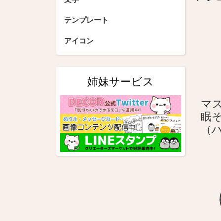
ー
テンプレート
シ
アイコン
ョ
ン
姉妹サービス
マ
眠
（