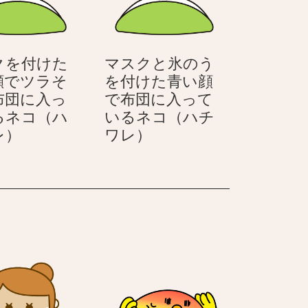
青
青
い
い
顔
顔
クを付けた
マスクと氷のう
目
で
顔でツラそ
を付けた青い顔
で
ツ
布団に入っ
で布団に入って
を
ラ
るネコ（ハ
いるネコ（ハチ
瞑
そ
マ
マ
レ）
ワレ）
っ
う
ス
ス
て
な
ク
ク
い
ネ
を
と
る
コ
付
氷
ネ
（ハ
け
の
コ
チ
た
う
（ハ
ワ
青
を
チ
レ）
い
付
ワ
顔
け
レ）