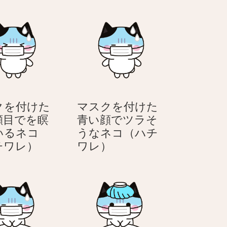
クを付けた
マスクを付けた
顔目でを瞑
青い顔でツラそ
いるネコ
うなネコ（ハチ
マ
マ
チワレ）
ワレ）
ス
ス
ク
ク
を
を
付
付
け
け
た
た