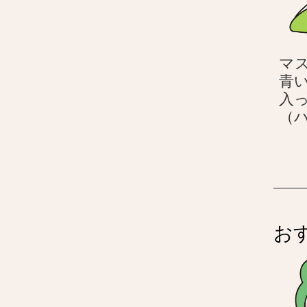
マ
青
入
（
お