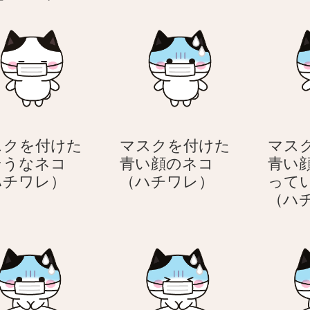
スクを付けた
マスクを付けた
マス
そうなネコ
青い顔のネコ
青い
マ
マ
ハチワレ）
（ハチワレ）
って
ス
ス
（ハ
ク
ク
を
を
付
付
け
け
た
た
眠
青