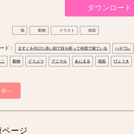
ダウンロード
スト
猫
動物
イラスト
病気
ード：
ますくを付けた赤い顔で目を瞑って布団で寝ている
ハチワレ
んこ
動物
どうぶつ
アニマル
あにまる
病気
びょうき
前へ
連ページ