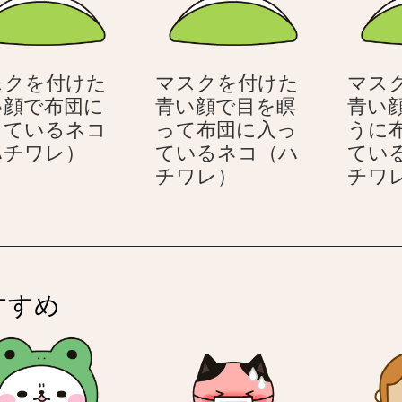
そ
い
う
顔
な
の
スクを付けた
マスクを付けた
マス
ネ
ネ
い顔で布団に
青い顔で目を瞑
青い
コ
コ
っているネコ
って布団に入っ
うに
（ハ
（ハ
マ
ハチワレ）
ているネコ（ハ
てい
チ
チ
ス
マ
チワレ）
チワ
ワ
ワ
ク
ス
レ）
レ）
を
ク
付
を
け
付
た
け
すすめ
青
た
い
青
顔
い
で
顔