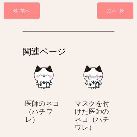
投
前へ
次へ
稿
ナ
ビ
ゲ
関連ページ
ー
シ
ョ
ン
医師のネコ
マスクを付
（ハチワ
けた医師の
医
レ）
ネコ（ハチ
師
マ
ワレ）
の
ス