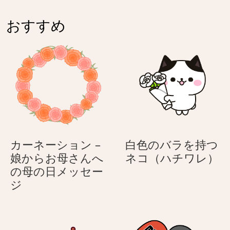
コ
付
ワ
（ハ
け
レ）
おすすめ
チ
た
ワ
歯
レ）
医
者
の
ネ
コ
（ハ
チ
カーネーション –
白色のバラを持つ
ワ
白
娘からお母さんへ
ネコ（ハチワレ）
レ）
色
の母の日メッセー
カ
の
ジ
ー
バ
ネ
ラ
ー
を