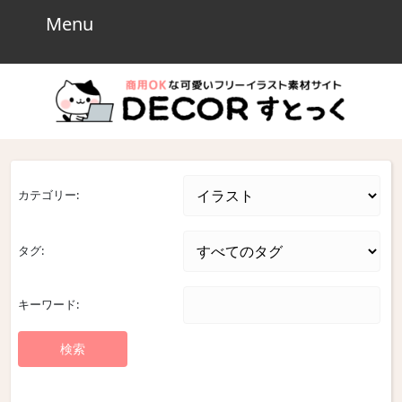
Skip
Menu
Menu
to
content
Skip
to
content
カテゴリー:
タグ:
キーワード: