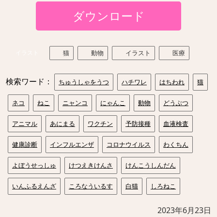
ダウンロード
イラスト
猫
動物
イラスト
医療
検索ワード：
ちゅうしゃをうつ
ハチワレ
はちわれ
猫
ネコ
ねこ
ニャンコ
にゃんこ
動物
どうぶつ
アニマル
あにまる
ワクチン
予防接種
血液検査
健康診断
インフルエンザ
コロナウイルス
わくちん
よぼうせっしゅ
けつえきけんさ
けんこうしんだん
いんふるえんざ
ころなういるす
白猫
しろねこ
2023年6月23日