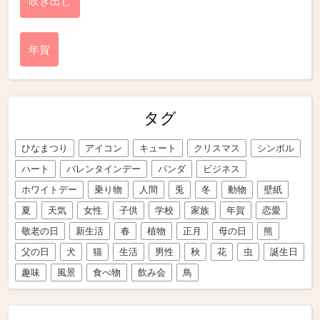
吹き出し
年賀
タグ
ひなまつり
アイコン
キュート
クリスマス
シンボル
ハート
バレンタインデー
パンダ
ビジネス
ホワイトデー
乗り物
人間
兎
冬
動物
壁紙
夏
天気
女性
子供
学校
家族
年賀
恋愛
敬老の日
新生活
春
植物
正月
母の日
熊
父の日
犬
猫
生活
男性
秋
花
虫
誕生日
趣味
風景
食べ物
飲み会
鳥