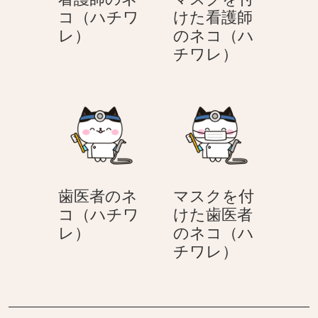
レ）
護
コ（ハチワ
けた看護師
師
看
レ）
のネコ（ハ
の
護
マ
チワレ）
ネ
師
ス
コ
の
ク
（ハ
ネ
を
チ
コ
付
ワ
（ハ
け
レ）
チ
た
ワ
看
歯医者のネ
マスクを付
レ）
護
コ（ハチワ
けた歯医者
師
歯
レ）
のネコ（ハ
の
医
マ
チワレ）
ネ
者
ス
コ
の
ク
（ハ
ネ
を
チ