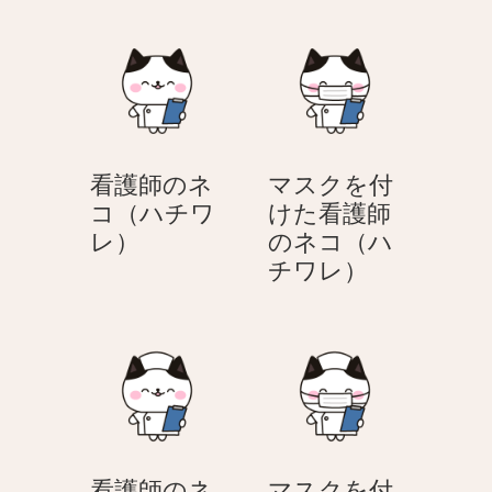
ネ
ク
コ
を
（ハ
付
チ
け
ワ
た
レ）
医
看護師のネ
マスクを付
師
コ（ハチワ
けた看護師
の
看
レ）
のネコ（ハ
ネ
護
マ
チワレ）
コ
師
ス
（ハ
の
ク
チ
ネ
を
ワ
コ
付
レ）
（ハ
け
チ
た
ワ
看
看護師のネ
マスクを付