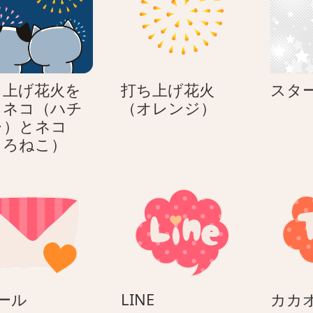
ち上げ花火を
打ち上げ花火
スター
打
るネコ（ハチ
（オレンジ）
ち
レ）とネコ
打
上
しろねこ）
ち
げ
上
花
げ
火
花
（オ
火
レ
を
ン
見
ジ）
る
E
LINE
ール
LINE
カカ
ネ