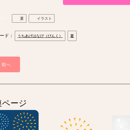
スト
夏
イラスト
ード：
うちあげはなび（ぴんく）
夏
前へ
連ページ