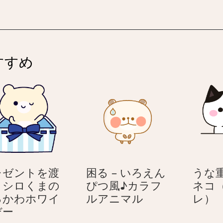
メ
コ
ー
（ハ
ル
チ
ワ
すすめ
レ）
と
ネ
コ
（し
ろ
ね
こ）
レゼントを渡
困る – いろえん
うな
– シロくまの
ぴつ風♪カラフ
ネコ
困
るかわホワイ
ルアニマル
レ）
プ
る
デー