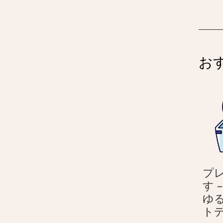
お
プ
す 
ゆ
ト