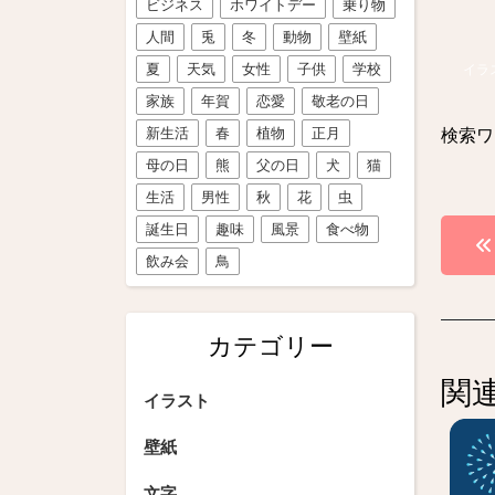
ビジネス
ホワイトデー
乗り物
人間
兎
冬
動物
壁紙
夏
天気
女性
子供
学校
イラ
家族
年賀
恋愛
敬老の日
新生活
春
植物
正月
検索ワ
母の日
熊
父の日
犬
猫
生活
男性
秋
花
虫
投
誕生日
趣味
風景
食べ物
飲み会
鳥
稿
ナ
カテゴリー
ビ
関
ゲ
イラスト
ー
壁紙
シ
文字