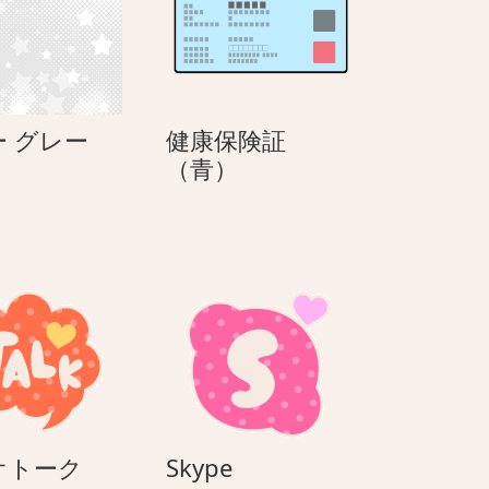
ス
 グレー
健康保険証
タ
健
（青）
ー
康
グ
保
レ
険
ー
証
（青）
カ
Skype
オトーク
Skype