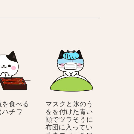
カ
オ
ト
ー
ク
重を食べる
マスクと氷のう
（ハチワ
をを付けた青い
う
顔でツラそうに
な
布団に入ってい