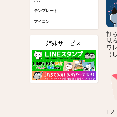
ョ
テンプレート
ン
アイコン
打
見
姉妹サービス
ワ
（
Eメ