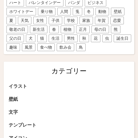
ハート
バレンタインデー
パンダ
ビジネス
ホワイトデー
乗り物
人間
兎
冬
動物
壁紙
夏
天気
女性
子供
学校
家族
年賀
恋愛
敬老の日
新生活
春
植物
正月
母の日
熊
父の日
犬
猫
生活
男性
秋
花
虫
誕生日
趣味
風景
食べ物
飲み会
鳥
カテゴリー
イラスト
壁紙
文字
テンプレート
アイコン