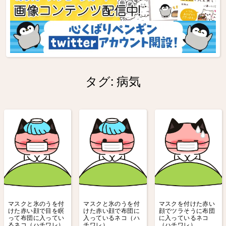
タグ:
病気
マスクと氷のうを付
マスクと氷のうを付
マスクを付けた赤い
けた赤い顔で目を瞑
けた赤い顔で布団に
顔でツラそうに布団
って布団に入ってい
入っているネコ（ハ
に入っているネコ
るネコ（ハチワレ）
チワレ）
（ハチワレ）