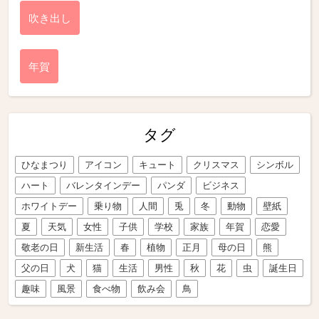
吹き出し
年賀
タグ
ひなまつり
アイコン
キュート
クリスマス
シンボル
ハート
バレンタインデー
パンダ
ビジネス
ホワイトデー
乗り物
人間
兎
冬
動物
壁紙
夏
天気
女性
子供
学校
家族
年賀
恋愛
敬老の日
新生活
春
植物
正月
母の日
熊
父の日
犬
猫
生活
男性
秋
花
虫
誕生日
趣味
風景
食べ物
飲み会
鳥