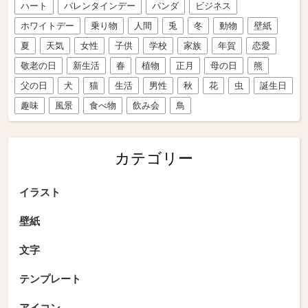
ハート
バレンタインデー
パンダ
ビジネス
ホワイトデー
乗り物
人間
兎
冬
動物
壁紙
夏
天気
女性
子供
学校
家族
年賀
恋愛
敬老の日
新生活
春
植物
正月
母の日
熊
父の日
犬
猫
生活
男性
秋
花
虫
誕生日
趣味
風景
食べ物
飲み会
鳥
カテゴリー
イラスト
壁紙
文字
テンプレート
アイコン