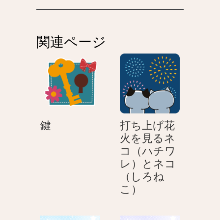
ビ
ゲ
関連ページ
ー
シ
ョ
ン
鍵
鍵
打ち上げ花
火を見るネ
コ（ハチワ
レ）とネコ
（しろね
打
こ）
ち
上