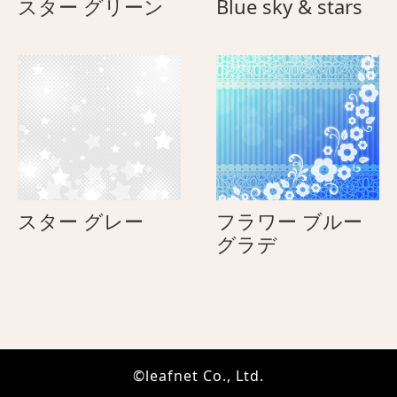
ス
Blu
スター グリーン
Blue sky & stars
タ
sky
ー
&
グ
sta
リ
ー
ン
ス
スター グレー
フラワー ブルー
タ
フ
グラデ
ー
ラ
グ
ワ
レ
ー
ー
ブ
ル
©leafnet Co., Ltd.
ー