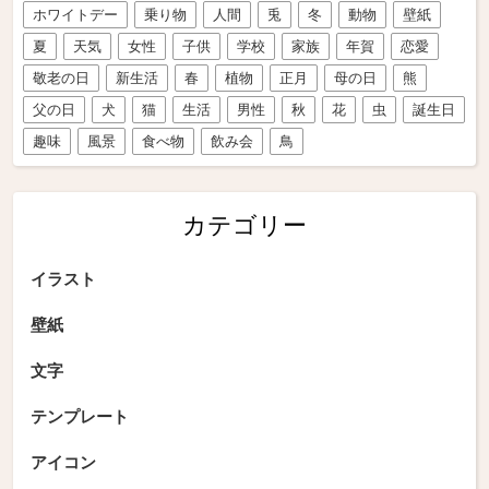
ホワイトデー
乗り物
人間
兎
冬
動物
壁紙
夏
天気
女性
子供
学校
家族
年賀
恋愛
敬老の日
新生活
春
植物
正月
母の日
熊
父の日
犬
猫
生活
男性
秋
花
虫
誕生日
趣味
風景
食べ物
飲み会
鳥
カテゴリー
イラスト
壁紙
文字
テンプレート
アイコン