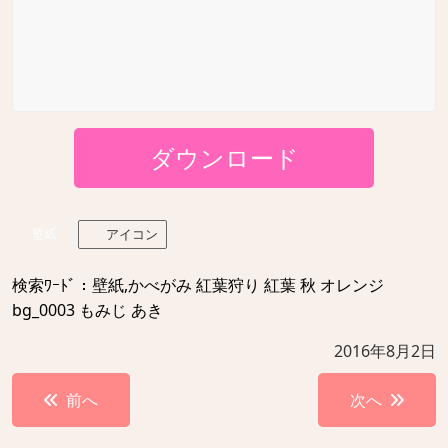
ダウンロード
壁紙
アイコン
検索ﾜｰﾄﾞ：壁紙,かべがみ 紅葉狩り 紅葉 秋 オレンジ
bg_0003 もみじ あき
2016年8月2日
投
前へ
次へ
稿
ナ