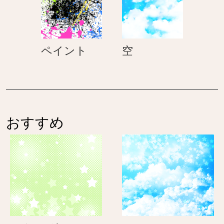
ね
ェ
こ）
ッ
ク
ペ
空
ペイント
空
イ
ン
ト
おすすめ