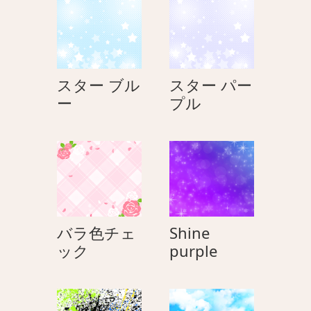
げ
花
火
を
見
スター ブル
スター パー
る
ス
ス
ー
プル
ネ
タ
タ
コ
ー
ー
（ハ
ブ
パ
チ
ル
ー
ワ
ー
プ
レ）
ル
と
バラ色チェ
Shine
ネ
バ
Shine
ック
purple
コ
ラ
purple
（し
色
ろ
チ