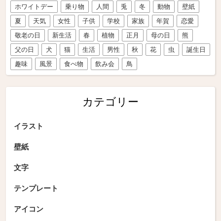
ホワイトデー
乗り物
人間
兎
冬
動物
壁紙
夏
天気
女性
子供
学校
家族
年賀
恋愛
敬老の日
新生活
春
植物
正月
母の日
熊
父の日
犬
猫
生活
男性
秋
花
虫
誕生日
趣味
風景
食べ物
飲み会
鳥
カテゴリー
イラスト
壁紙
文字
テンプレート
アイコン