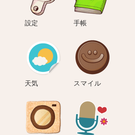
ン
設
手
設定
手帳
定
帳
天
ス
天気
スマイル
気
マ
イ
ル