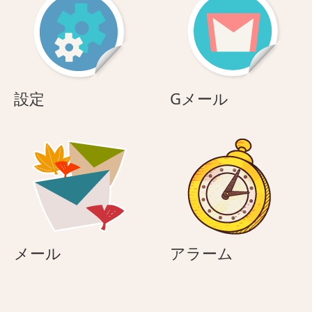
設
G
設定
Gメール
定
メ
ー
ル
メ
ア
メール
アラーム
ー
ラ
ル
ー
ム