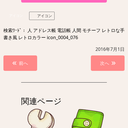
アイコン
アイコン
検索ﾜｰﾄﾞ： 人 アドレス帳 電話帳 人間 モチーフ レトロな手
書き風 レトロカラー icon_0004_076
2016年7月1日
投
前へ
次へ
稿
ナ
ビ
ゲ
関連ページ
ー
シ
ョ