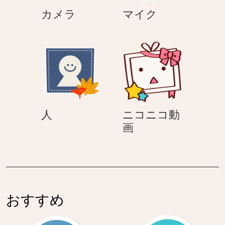
カ
マ
カメラ
マイク
メ
イ
ラ
ク
人
人
ニコニコ動
ニ
画
コ
ニ
コ
動
画
おすすめ