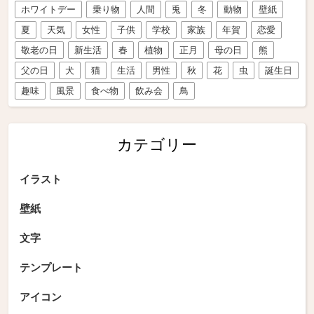
ホワイトデー
乗り物
人間
兎
冬
動物
壁紙
夏
天気
女性
子供
学校
家族
年賀
恋愛
敬老の日
新生活
春
植物
正月
母の日
熊
父の日
犬
猫
生活
男性
秋
花
虫
誕生日
趣味
風景
食べ物
飲み会
鳥
カテゴリー
イラスト
壁紙
文字
テンプレート
アイコン