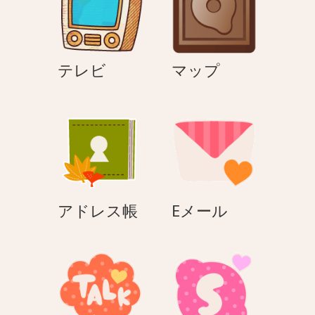
ン
テ
マ
テレビ
マップ
レ
ッ
ビ
プ
ア
E
アドレス帳
Eメール
ド
メ
レ
ー
ス
ル
帳