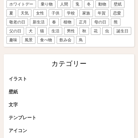
ホワイトデー
乗り物
人間
兎
冬
動物
壁紙
夏
天気
女性
子供
学校
家族
年賀
恋愛
敬老の日
新生活
春
植物
正月
母の日
熊
父の日
犬
猫
生活
男性
秋
花
虫
誕生日
趣味
風景
食べ物
飲み会
鳥
カテゴリー
イラスト
壁紙
文字
テンプレート
アイコン