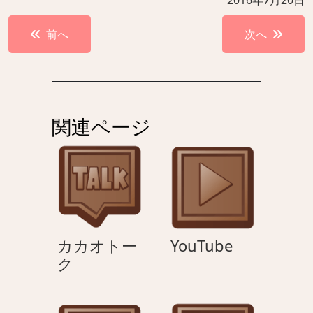
2016年7月20日
投
前へ
次へ
稿
ナ
ビ
ゲ
関連ページ
ー
シ
ョ
ン
YouTube
カカオトー
YouTube
カ
ク
カ
オ