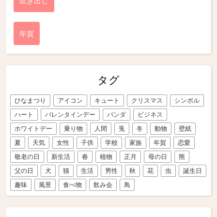
吹き出し
年賀
タグ
ひなまつり
アイコン
キュート
クリスマス
シンボル
ハート
バレンタインデー
パンダ
ビジネス
ホワイトデー
乗り物
人間
兎
冬
動物
壁紙
夏
天気
女性
子供
学校
家族
年賀
恋愛
敬老の日
新生活
春
植物
正月
母の日
熊
父の日
犬
猫
生活
男性
秋
花
虫
誕生日
趣味
風景
食べ物
飲み会
鳥