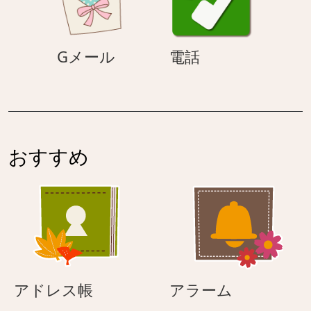
G
電
Gメール
電話
メ
話
ー
ル
おすすめ
ア
ア
アドレス帳
アラーム
ド
ラ