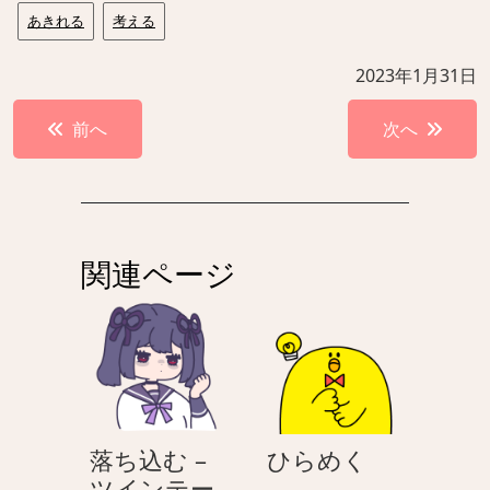
あきれる
考える
2023年1月31日
投
前へ
次へ
稿
ナ
ビ
ゲ
関連ページ
ー
シ
ョ
ン
ひ
落ち込む –
ひらめく
ら
ツインテー