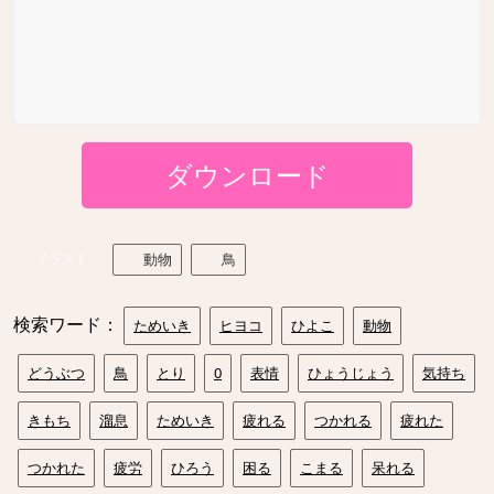
ダウンロード
イラスト
動物
鳥
検索ワード：
ためいき
ヒヨコ
ひよこ
動物
どうぶつ
鳥
とり
0
表情
ひょうじょう
気持ち
きもち
溜息
ためいき
疲れる
つかれる
疲れた
つかれた
疲労
ひろう
困る
こまる
呆れる