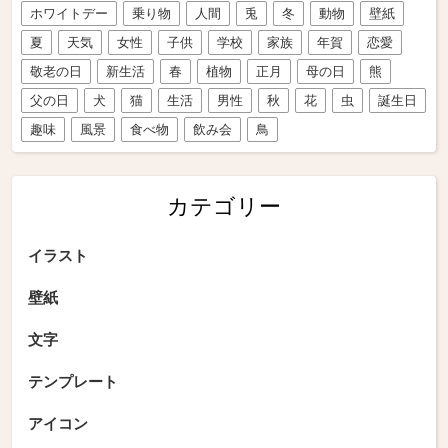
ホワイトデー
乗り物
人間
兎
冬
動物
壁紙
夏
天気
女性
子供
学校
家族
年賀
恋愛
敬老の日
新生活
春
植物
正月
母の日
熊
父の日
犬
猫
生活
男性
秋
花
虫
誕生日
趣味
風景
食べ物
飲み会
鳥
カテゴリー
イラスト
壁紙
文字
テンプレート
アイコン