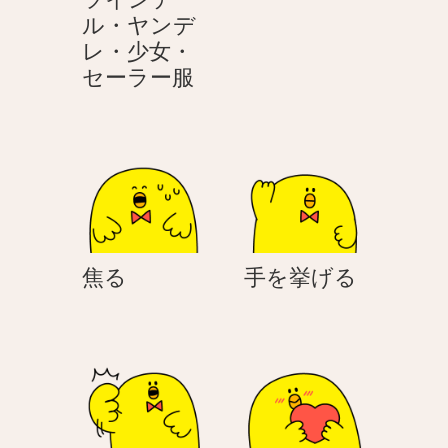
め
ル・ヤンデ
く
レ・少女・
落
セーラー服
ち
込
む
–
ツ
イ
ン
焦
手
焦る
手を挙げる
テ
る
を
ー
挙
ル・
げ
ヤ
る
ン
デ
レ・