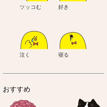
少
ツ
好
ツッコむ
好き
女・
ッ
き
セ
コ
ー
む
ラ
ー
服
泣
寝
泣く
寝る
く
る
おすすめ