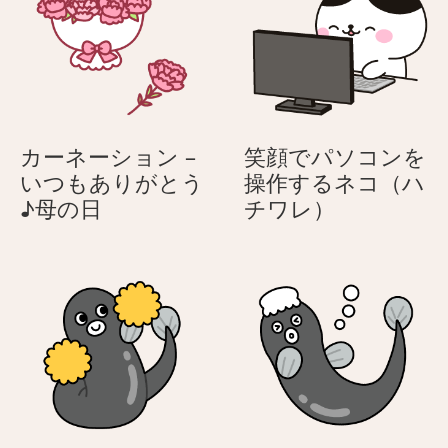
カーネーション –
笑顔でパソコンを
いつもありがとう
操作するネコ（ハ
カ
笑
♪母の日
チワレ）
ー
顔
ネ
で
ー
パ
シ
ソ
ョ
コ
ン
ン
–
を
い
操
つ
作