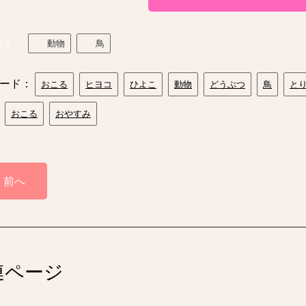
スト
動物
鳥
ード：
おこる
ヒヨコ
ひよこ
動物
どうぶつ
鳥
と
おこる
おやすみ
前へ
連ページ