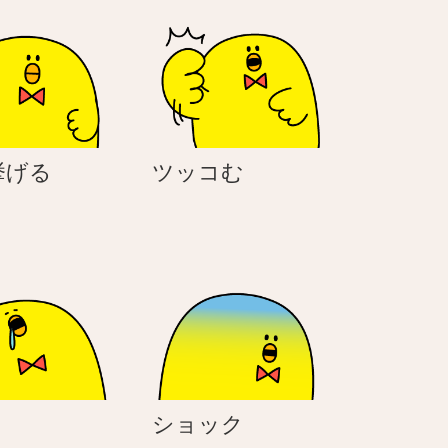
手
ツ
挙げる
ツッコむ
を
ッ
挙
コ
げ
む
る
寝
シ
ショック
る
ョ