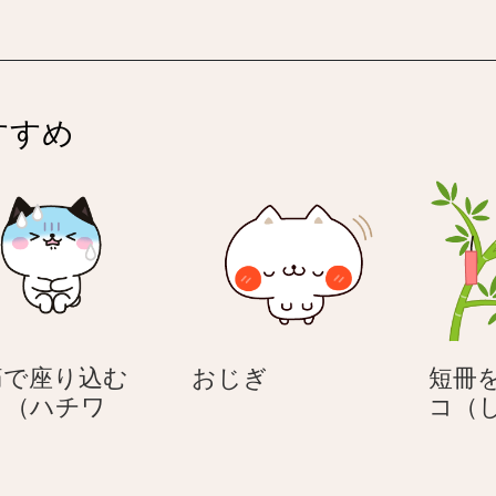
すすめ
お
痛で座り込む
おじぎ
短冊
じ
コ（ハチワ
コ（
腹
ぎ
）
痛
で