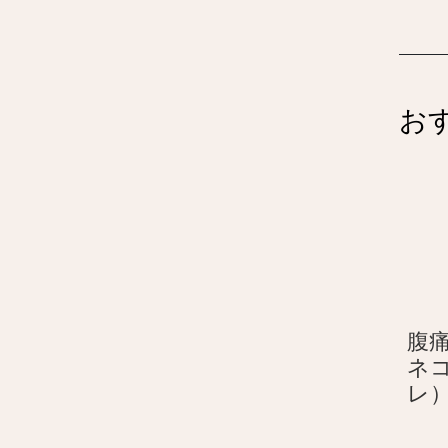
お
腹
ネ
レ