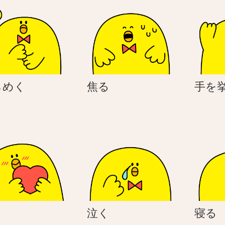
ひ
焦
らめく
焦る
手を
ら
る
め
く
好
泣
き
泣く
寝る
き
く