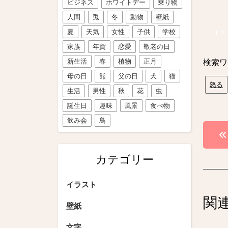
ビジネス
ホワイトデー
乗り物
人間
兎
冬
動物
壁紙
夏
天気
女性
子供
学校
イラ
家族
年賀
恋愛
敬老の日
新生活
春
植物
正月
検索ワ
母の日
熊
父の日
犬
猫
怒る
生活
男性
秋
花
虫
誕生日
趣味
風景
食べ物
飲み会
鳥
投
稿
カテゴリー
ナ
ビ
イラスト
関
ゲ
壁紙
ー
文字