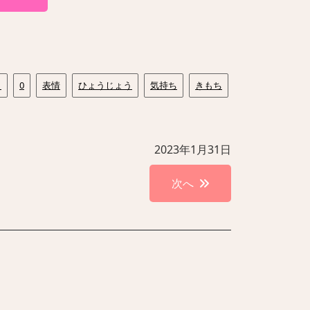
り
0
表情
ひょうじょう
気持ち
きもち
2023年1月31日
次へ