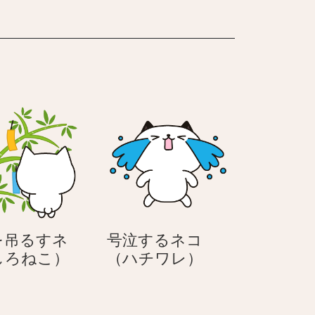
ッ
ク
を吊るすネ
号泣するネコ
短
号
しろねこ）
（ハチワレ）
冊
泣
を
す
吊
る