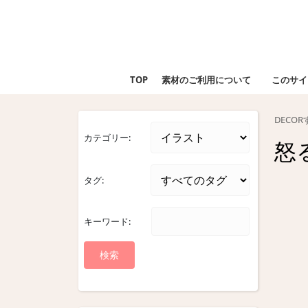
Skip
to
content
Skip
to
TOP
素材のご利用について
このサイ
content
DECO
カテゴリー:
怒
タグ:
キーワード: