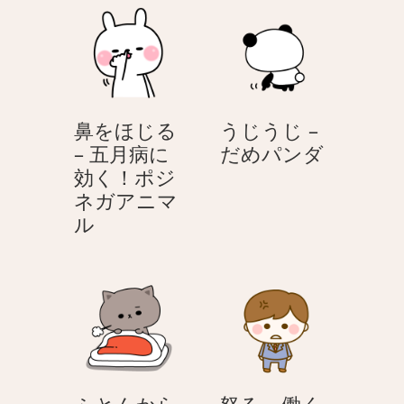
く
げ
シ
る
ロ
–
ク
い
ロ
ろ
鼻をほじる
うじうじ –
ね
え
う
– 五月病に
だめパンダ
こ
ん
じ
効く！ポジ
ぴ
う
ネガアニマ
つ
鼻
じ
ル
風
を
–
♪
ほ
だ
カ
じ
め
ラ
る
パ
フ
–
ン
ル
五
ダ
ア
月
ニ