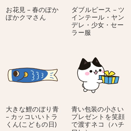
ゃ
ラ
お花見 – 春のぽか
ダブルピース – ツ
ん
リ
お
ぽかクマさん
インテール・ヤン
こ
ー
花
デレ・少女・セー
マ
見
ダ
ラー服
ン
–
ブ
く
春
ル
ん
の
ピ
ぽ
ー
か
ス
ぽ
–
か
ツ
ク
イ
マ
ン
さ
テ
大きな鯉のぼり青
青い包装の小さい
ん
ー
– カッコいいトラ
プレゼントを笑顔
ル・
大
くん(こどもの日)
で渡すネコ（ハチ
ヤ