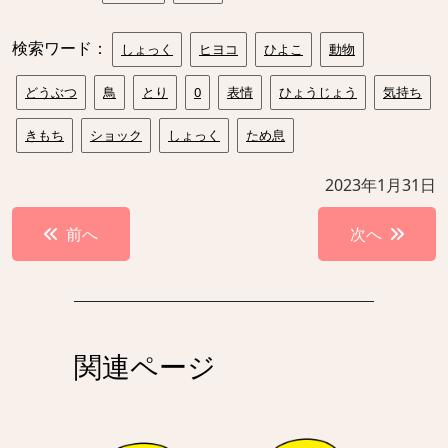
検索ワード：
しょっく
ヒヨコ
ひよこ
動物
どうぶつ
鳥
とり
0
表情
ひょうじょう
気持ち
きもち
ショック
しょっく
ため息
2023年1月31日
投
前へ
次へ
稿
ナ
ビ
ゲ
関連ページ
ー
シ
ョ