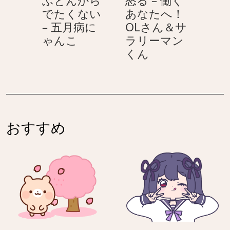
ふとんから
怒る – 働く
病
マ
でたくない
あなたへ！
に
ル
– 五月病に
OLさん＆サ
効
ふ
ゃんこ
ラリーマン
く！
と
怒
くん
ポ
ん
る
ジ
か
–
ネ
ら
働
ガ
で
く
ア
た
あ
ニ
おすすめ
く
な
マ
な
た
ル
い
へ！
–
OL
五
さ
月
ん
病
＆
に
サ