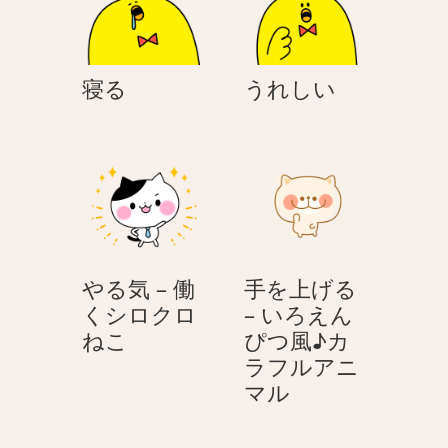
ン
寝
う
寝る
うれしい
る
れ
し
い
やる気 – 働
手を上げる
くシロクロ
– いろえん
や
ねこ
ぴつ風♪カ
る
ラフルアニ
気
手
マル
–
を
働
上