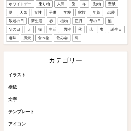
ホワイトデー
乗り物
人間
兎
冬
動物
壁紙
夏
天気
女性
子供
学校
家族
年賀
恋愛
敬老の日
新生活
春
植物
正月
母の日
熊
父の日
犬
猫
生活
男性
秋
花
虫
誕生日
趣味
風景
食べ物
飲み会
鳥
カテゴリー
イラスト
壁紙
文字
テンプレート
アイコン