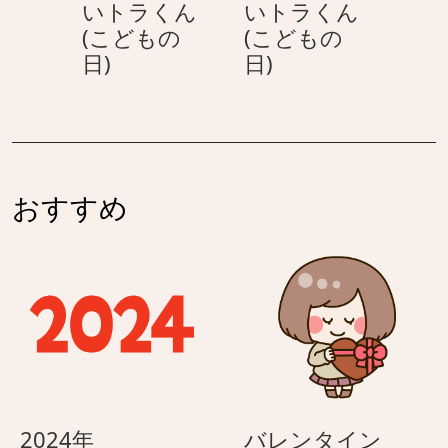
いトラくん
いトラくん
ら
の
(こどもの
(こどもの
お
こ
手
手
日)
日)
母
ど
を
を
さ
も
挙
挙
ん
の
げ
げ
へ
日
る
る
の
–
–
母
おすすめ
カ
カ
の
ッ
ッ
日
コ
コ
メ
い
い
ッ
い
い
セ
ト
ト
ー
ラ
ラ
ジ
く
く
ん
ん
2024
バ
2024年
バレンタイン