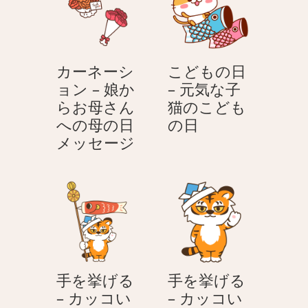
面
OL
目
さ
な
ん
＆
カーネーシ
こどもの日
サ
ョン – 娘か
– 元気な子
ラ
らお母さん
猫のこども
リ
こ
への母の日
の日
ー
カ
ど
メッセージ
マ
ー
も
ン
ネ
の
く
ー
日
ん
シ
–
ョ
元
ン
気
–
な
手を挙げる
手を挙げる
娘
子
– カッコい
– カッコい
か
猫