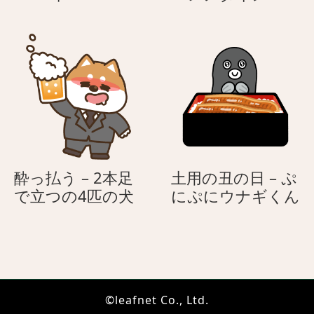
(こ
(こ
年
レ
ど
ど
ン
も
も
タ
の
の
イ
日)
日)
ン
酔っ払う – 2本足
土用の丑の日 – ぷ
酔
で立つの4匹の犬
にぷにウナギくん
っ
払
う
–
2
©leafnet Co., Ltd.
本
–