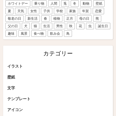
ホワイトデー
乗り物
人間
兎
冬
動物
壁紙
夏
天気
女性
子供
学校
家族
年賀
恋愛
敬老の日
新生活
春
植物
正月
母の日
熊
父の日
犬
猫
生活
男性
秋
花
虫
誕生日
趣味
風景
食べ物
飲み会
鳥
カテゴリー
イラスト
壁紙
文字
テンプレート
アイコン