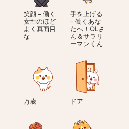
笑顔 – 働く
手を上げる
女性のほど
– 働くあな
よく真面目
たへ！OLさ
笑
な
ん＆サラリ
顔
手
ーマンくん
–
を
働
上
く
げ
女
る
性
–
の
働
ほ
く
万
ド
万歳
ドア
ど
あ
歳
ア
よ
な
く
た
真
へ！