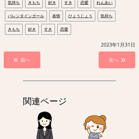
気持ち
きもち
好き
すき
恋愛
れんあい
バレンタインガール
表情
ひょうじょう
気持ち
きもち
好き
すき
恋愛
2023年1月31日
投
前へ
次へ
稿
ナ
ビ
ゲ
関連ページ
ー
シ
ョ
ン