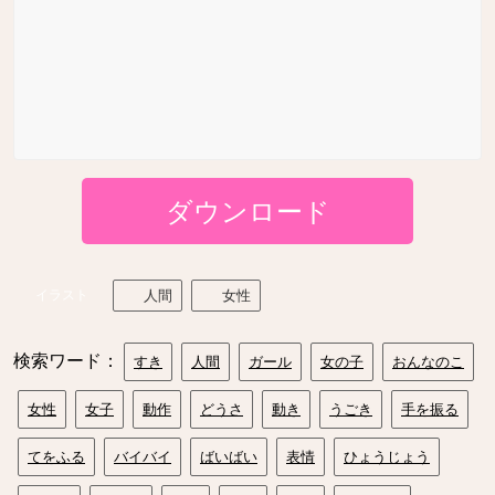
ダウンロード
イラスト
人間
女性
検索ワード：
すき
人間
ガール
女の子
おんなのこ
女性
女子
動作
どうさ
動き
うごき
手を振る
てをふる
バイバイ
ばいばい
表情
ひょうじょう