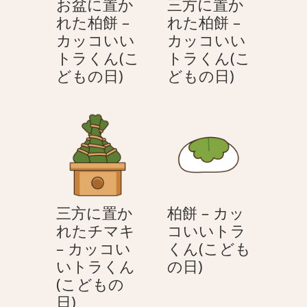
お盆に置か
三方に置か
日
れた柏餅 –
れた柏餅 –
に
カッコいい
カッコいい
気
トラくん(こ
トラくん(こ
持
お
三
どもの日)
どもの日)
ち
盆
方
を
に
に
伝
置
置
え
か
か
る
れ
れ
う
た
た
さ
柏
柏
ぎ
三方に置か
柏餅 – カッ
餅
餅
れたチマキ
コいいトラ
–
–
– カッコい
くん(こども
カ
カ
柏
いトラくん
の日)
ッ
ッ
餅
(こどもの
コ
コ
三
–
日)
い
い