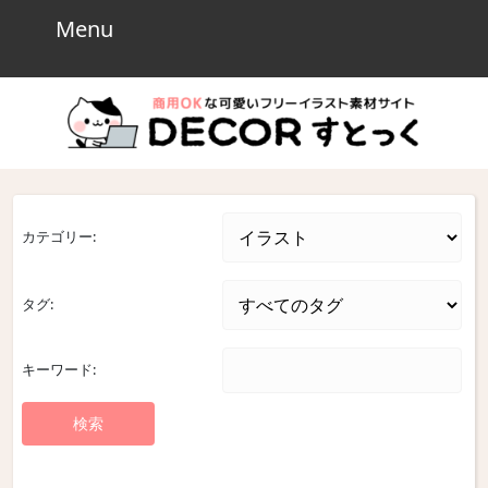
Skip
Menu
Menu
to
content
Skip
to
content
カテゴリー:
タグ:
キーワード: