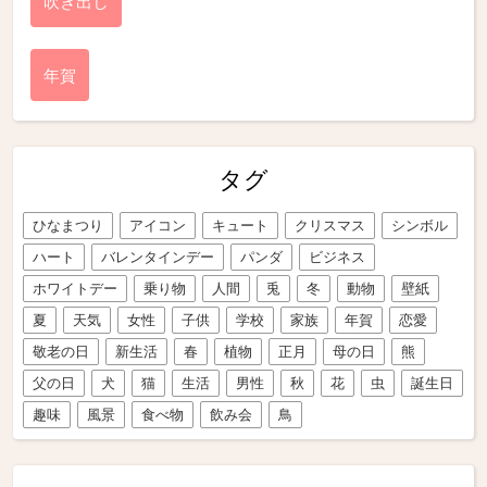
吹き出し
年賀
タグ
ひなまつり
アイコン
キュート
クリスマス
シンボル
ハート
バレンタインデー
パンダ
ビジネス
ホワイトデー
乗り物
人間
兎
冬
動物
壁紙
夏
天気
女性
子供
学校
家族
年賀
恋愛
敬老の日
新生活
春
植物
正月
母の日
熊
父の日
犬
猫
生活
男性
秋
花
虫
誕生日
趣味
風景
食べ物
飲み会
鳥