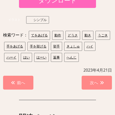
ダウンロード
イラスト
シンプル
検索ワード：
てをあげる
動作
どうさ
動き
うごき
手をあげる
手を挙げる
挙手
きょしゅ
ハイ
ハーイ
はい
はーい
返事
へんじ
2023年4月21日
投
前へ
次へ
稿
ナ
ビ
ゲ