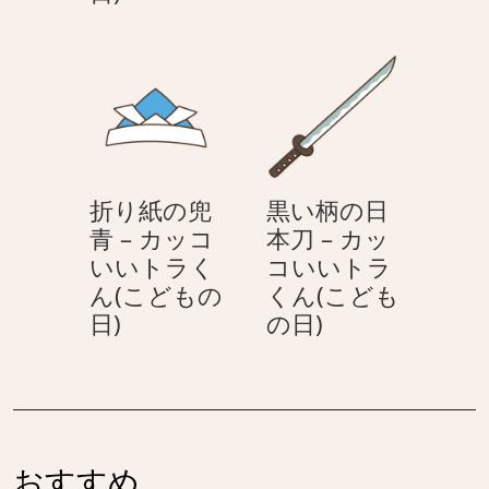
方
カ
い
い
に
ッ
ト
ト
置
コ
ラ
ラ
か
い
く
く
れ
い
ん
ん
た
ト
(こ
(こ
チ
ラ
ど
ど
折り紙の兜
黒い柄の日
マ
く
も
も
青 – カッコ
本刀 – カッ
キ
ん
の
の
いいトラく
コいいトラ
–
(こ
日)
日)
ん(こどもの
くん(こども
カ
ど
折
黒
日)
の日)
ッ
も
り
い
コ
の
紙
柄
い
日)
の
の
い
兜
日
ト
青
本
ラ
おすすめ