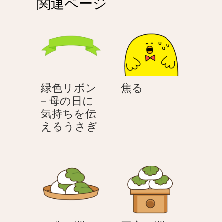
関連ページ
ー
シ
ョ
ン
焦
緑色リボン
焦る
る
– 母の日に
気持ちを伝
緑
えるうさぎ
色
リ
ボ
ン
–
母
の