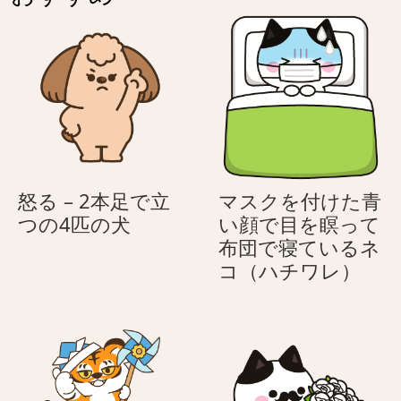
–
刀
く
カ
–
ん
ッ
カ
(こ
コ
ッ
ど
い
コ
も
い
い
の
ト
い
日)
ラ
ト
く
ラ
怒る – 2本足で立
マスクを付けた青
ん
く
怒
つの4匹の犬
い顔で目を瞑って
(こ
ん
る
布団で寝ているネ
ど
(こ
–
マ
コ（ハチワレ）
も
ど
2
ス
の
も
本
ク
日)
の
足
を
日)
で
付
立
け