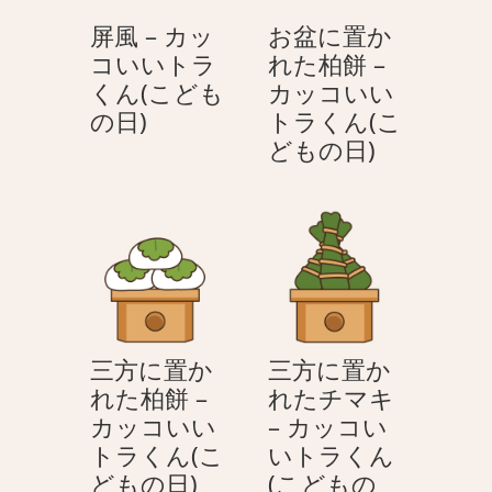
ッ
カ
屏風 – カッ
お盆に置か
コ
ッ
コいいトラ
れた柏餅 –
い
コ
くん(こども
カッコいい
い
い
屏
の日)
トラくん(こ
ト
い
風
お
どもの日)
ラ
ト
–
盆
く
ラ
カ
に
ん
く
ッ
置
(こ
ん
コ
か
ど
(こ
い
れ
も
ど
い
た
の
も
ト
柏
日)
の
三方に置か
三方に置か
ラ
餅
日)
れた柏餅 –
れたチマキ
く
–
カッコいい
– カッコい
ん
カ
トラくん(こ
いトラくん
(こ
ッ
三
どもの日)
(こどもの
ど
コ