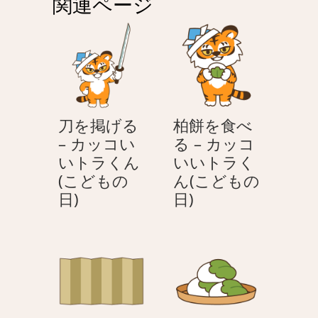
関連ページ
ー
シ
ョ
ン
刀を掲げる
柏餅を食べ
– カッコい
る – カッコ
いトラくん
いいトラく
(こどもの
ん(こどもの
刀
柏
日)
日)
を
餅
掲
を
げ
食
る
べ
–
る
カ
–