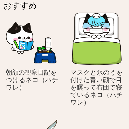
い
紫
ん
ラ
おすすめ
い
–
(こ
く
ト
カ
ど
ん
ラ
ッ
も
(こ
く
コ
の
ど
ん
い
日)
も
(こ
い
の
ど
ト
日)
も
ラ
の
く
朝顔の観察日記を
マスクと氷のうを
日)
ん
つけるネコ（ハチ
付けた青い顔で目
(こ
朝
ワレ）
を瞑って布団で寝
ど
顔
ているネコ（ハチ
も
の
マ
ワレ）
の
観
ス
日)
察
ク
日
と