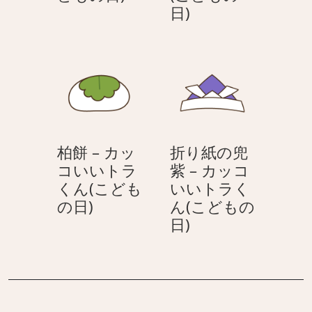
方
三
日)
も
い
に
方
の
い
置
に
日)
ト
か
置
ラ
れ
か
く
た
れ
ん
柏
た
(こ
餅
チ
ど
柏餅 – カッ
折り紙の兜
–
マ
も
コいいトラ
紫 – カッコ
カ
キ
の
くん(こども
いいトラく
ッ
–
日)
柏
の日)
ん(こどもの
コ
カ
餅
折
日)
い
ッ
–
り
い
コ
カ
紙
ト
い
ッ
の
ラ
い
コ
兜
く
ト