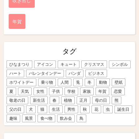
吹き出し
年賀
タグ
ひなまつり
アイコン
キュート
クリスマス
シンボル
ハート
バレンタインデー
パンダ
ビジネス
ホワイトデー
乗り物
人間
兎
冬
動物
壁紙
夏
天気
女性
子供
学校
家族
年賀
恋愛
敬老の日
新生活
春
植物
正月
母の日
熊
父の日
犬
猫
生活
男性
秋
花
虫
誕生日
趣味
風景
食べ物
飲み会
鳥