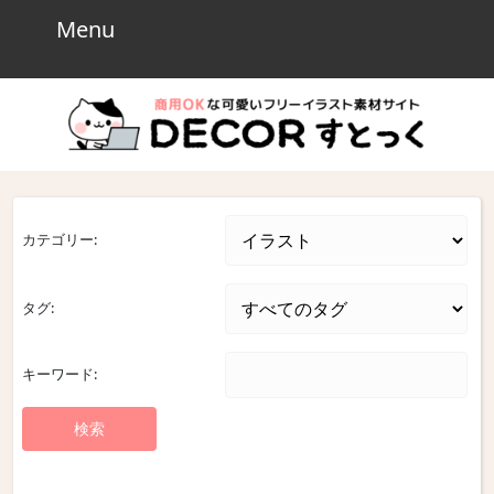
Skip
Menu
Menu
to
content
Skip
to
content
カテゴリー:
タグ:
キーワード: