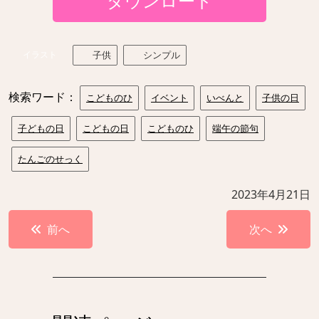
ダウンロード
イラスト
子供
シンプル
検索ワード：
こどものひ
イベント
いべんと
子供の日
子どもの日
こどもの日
こどものひ
端午の節句
たんごのせっく
2023年4月21日
投
前へ
次へ
稿
ナ
ビ
ゲ