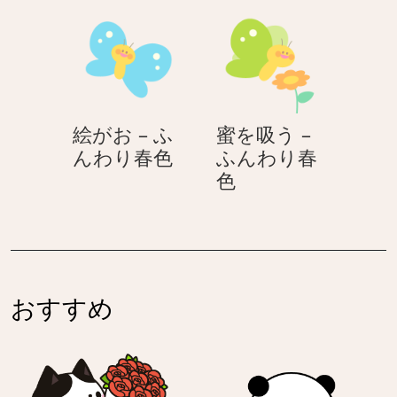
ん
ト
わ
ウ
り
ム
春
シ
色
–
ふ
絵がお – ふ
蜜を吸う –
ん
絵
んわり春色
ふんわり春
わ
が
蜜
色
り
お
を
春
–
吸
色
ふ
う
ん
–
わ
ふ
おすすめ
り
ん
春
わ
色
り
春