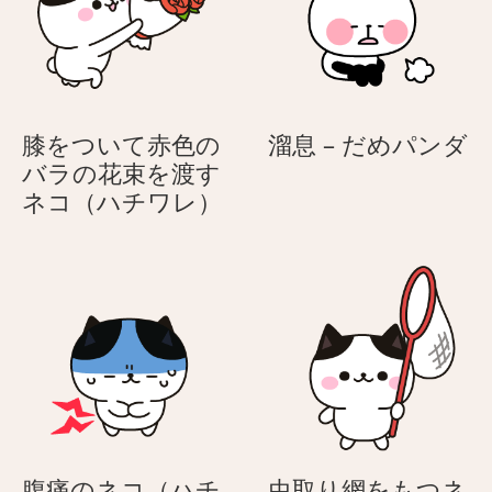
色
溜
膝をついて赤色の
溜息 – だめパンダ
息
バラの花束を渡す
膝
–
ネコ（ハチワレ）
を
だ
つ
め
い
パ
て
ン
赤
ダ
色
の
バ
ラ
の
腹痛のネコ（ハチ
虫取り網をもつネ