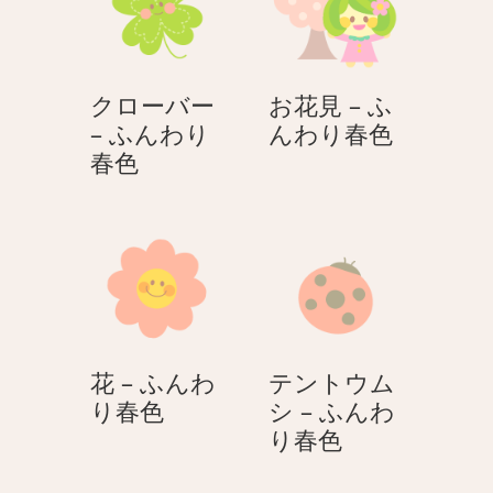
プ
プ
–
–
ふ
ふ
クローバー
お花見 – ふ
ん
ん
お
– ふんわり
んわり春色
わ
わ
ク
花
春色
り
り
ロ
見
春
春
ー
–
色
色
バ
ふ
ー
ん
–
わ
ふ
り
ん
春
花 – ふんわ
テントウム
わ
色
花
り春色
シ – ふんわ
り
–
テ
り春色
春
ふ
ン
色