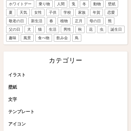
ホワイトデー
乗り物
人間
兎
冬
動物
壁紙
夏
天気
女性
子供
学校
家族
年賀
恋愛
敬老の日
新生活
春
植物
正月
母の日
熊
父の日
犬
猫
生活
男性
秋
花
虫
誕生日
趣味
風景
食べ物
飲み会
鳥
カテゴリー
イラスト
壁紙
文字
テンプレート
アイコン