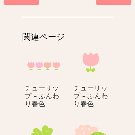
稿
ナ
ビ
ゲ
関連ページ
ー
シ
ョ
ン
チューリッ
チューリッ
プ – ふんわ
プ – ふんわ
チ
チ
り春色
り春色
ュ
ュ
ー
ー
リ
リ
ッ
ッ