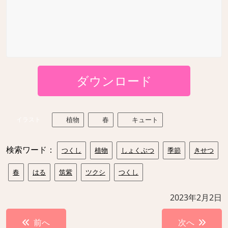
ダウンロード
イラスト
植物
春
キュート
検索ワード：
つくし
植物
しょくぶつ
季節
きせつ
春
はる
筑紫
ツクシ
つくし
2023年2月2日
投
前へ
次へ