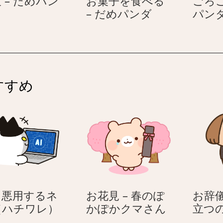
 – だめパン
お菓子を食べる
ごろご
満
お
– だめパンダ
パン
腹
菓
子
だ
を
め
食
パ
べ
すすめ
ン
る
ダ
–
だ
め
パ
ン
ダ
を悪用するネ
お花見 – 春のぽ
お辞儀
AI
お
（ハチワレ）
かぽかクマさん
立つ
を
花