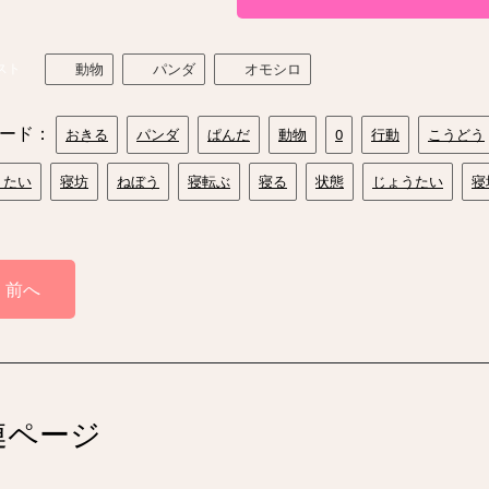
スト
動物
パンダ
オモシロ
ード：
おきる
パンダ
ぱんだ
動物
0
行動
こうどう
うたい
寝坊
ねぼう
寝転ぶ
寝る
状態
じょうたい
寝
前へ
連ページ