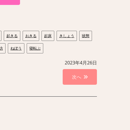
起きる
おきる
起床
きしょう
状態
坊
ねぼう
寝転ぶ
2023年4月26日
次へ