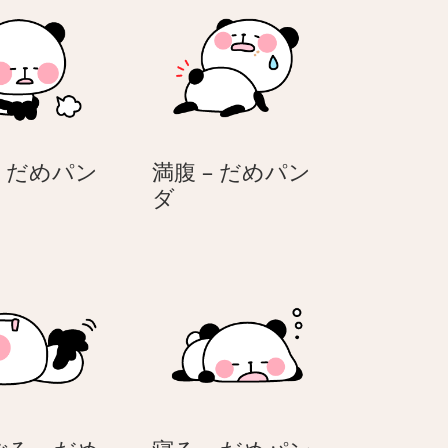
– だめパン
満腹 – だめパン
満
ダ
腹
–
だ
め
パ
ン
ダ