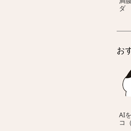
満腹
ダ
–
お
AI
コ