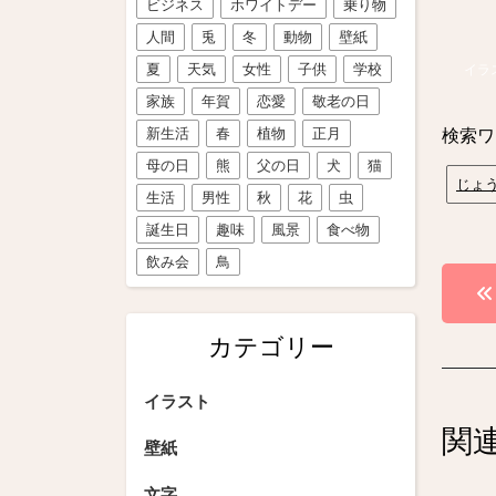
ビジネス
ホワイトデー
乗り物
人間
兎
冬
動物
壁紙
夏
天気
女性
子供
学校
イラ
家族
年賀
恋愛
敬老の日
新生活
春
植物
正月
検索ワ
母の日
熊
父の日
犬
猫
じょ
生活
男性
秋
花
虫
誕生日
趣味
風景
食べ物
飲み会
鳥
投
稿
カテゴリー
ナ
ビ
イラスト
関
ゲ
壁紙
ー
文字