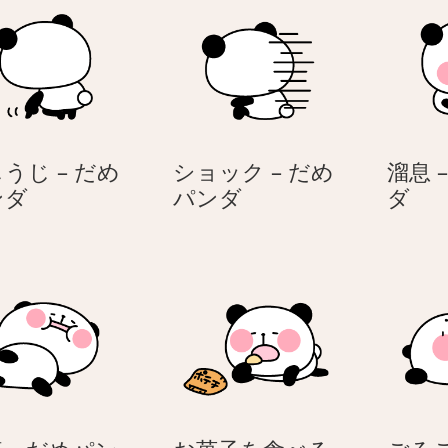
うじ – だめ
ショック – だめ
溜息 
う
シ
溜
ンダ
パンダ
ダ
じ
ョ
息
う
ッ
–
じ
ク
だ
–
–
め
だ
だ
パ
め
め
ン
パ
パ
ダ
ン
ン
ダ
ダ