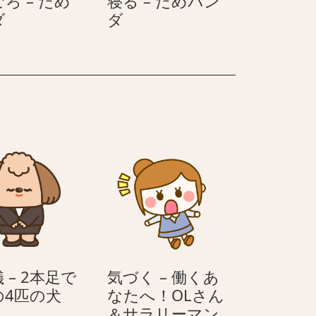
ろ – だめ
寝る – だめパン
ご
寝
ダ
ダ
ろ
る
ご
–
ろ
だ
–
め
だ
パ
め
ン
パ
ダ
ン
ダ
 – 2本足で
気づく – 働くあ
お
の4匹の犬
なたへ！OLさん
辞
＆サラリーマン