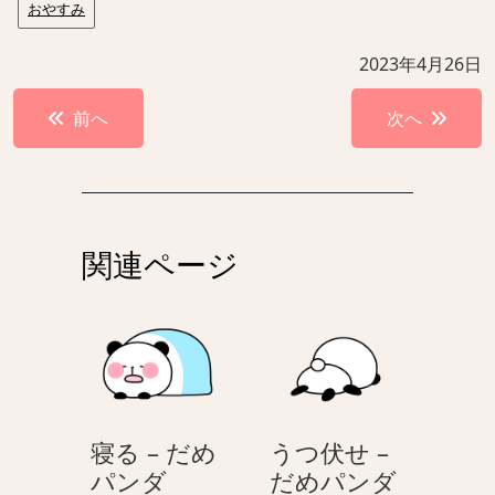
おやすみ
2023年4月26日
投
前へ
次へ
稿
ナ
ビ
ゲ
関連ページ
ー
シ
ョ
ン
寝る – だめ
うつ伏せ –
寝
う
パンダ
だめパンダ