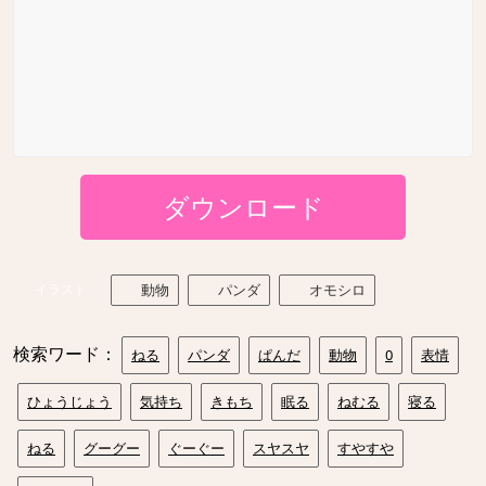
ダウンロード
イラスト
動物
パンダ
オモシロ
検索ワード：
ねる
パンダ
ぱんだ
動物
0
表情
ひょうじょう
気持ち
きもち
眠る
ねむる
寝る
ねる
グーグー
ぐーぐー
スヤスヤ
すやすや