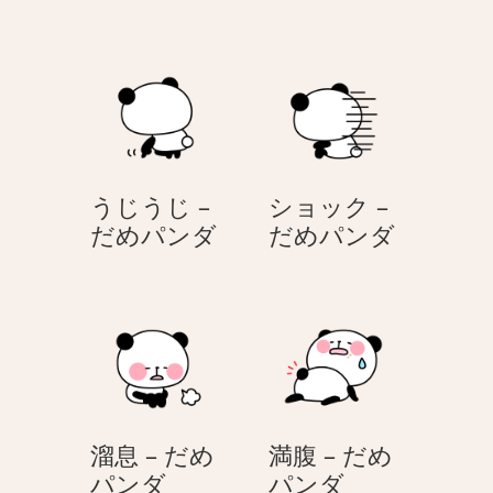
る
つ
–
伏
だ
せ
め
–
パ
だ
ン
め
ダ
パ
うじうじ –
ショック –
ン
う
シ
だめパンダ
だめパンダ
ダ
じ
ョ
う
ッ
じ
ク
–
–
だ
だ
め
め
パ
パ
溜息 – だめ
満腹 – だめ
ン
ン
溜
満
パンダ
パンダ
ダ
ダ