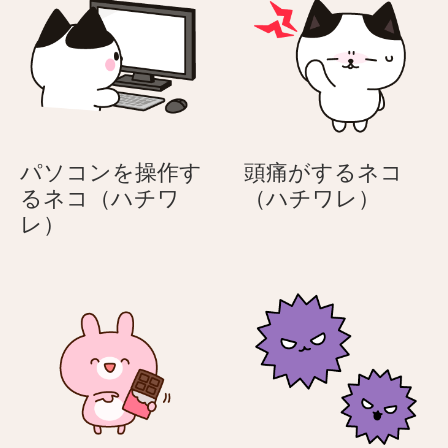
だ
め
パ
ン
ダ
パソコンを操作す
頭痛がするネコ
頭
るネコ（ハチワ
（ハチワレ）
パ
痛
レ）
ソ
が
コ
す
ン
る
を
ネ
操
コ
作
（ハ
す
チ
る
ワ