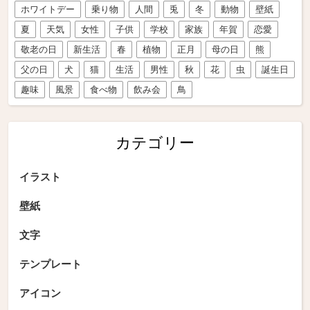
ホワイトデー
乗り物
人間
兎
冬
動物
壁紙
夏
天気
女性
子供
学校
家族
年賀
恋愛
敬老の日
新生活
春
植物
正月
母の日
熊
父の日
犬
猫
生活
男性
秋
花
虫
誕生日
趣味
風景
食べ物
飲み会
鳥
カテゴリー
イラスト
壁紙
文字
テンプレート
アイコン