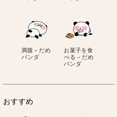
息
腹
–
–
だ
だ
め
め
パ
パ
ン
ン
ダ
ダ
満腹 – だめ
お菓子を食
満
パンダ
べる – だめ
腹
お
パンダ
–
菓
だ
子
め
を
パ
食
ン
べ
おすすめ
ダ
る
–