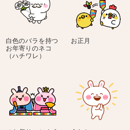
パ
ン
ダ
お
白色のバラを持つ
お正月
正
お年寄りのネコ
白
月
（ハチワレ）
色
の
バ
ラ
を
持
つ
お
年