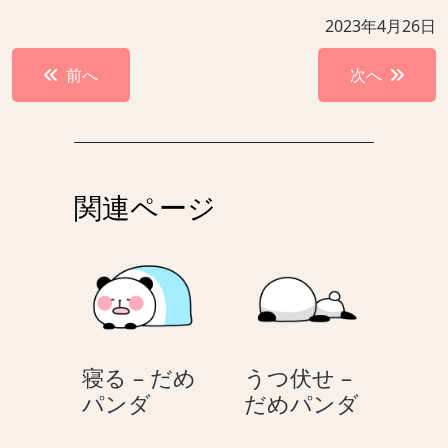
2023年4月26日
投
前へ
次へ
稿
ナ
ビ
ゲ
関連ページ
ー
シ
ョ
ン
寝る – だめ
うつ伏せ –
寝
う
パンダ
だめパンダ
る
つ